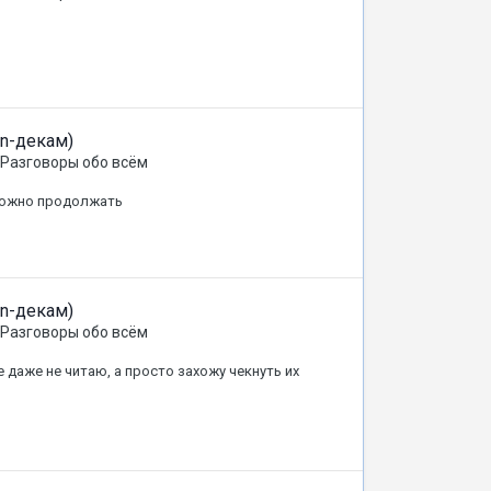
о
on-декам)
Разговоры обо всём
и можно продолжать
on-декам)
Разговоры обо всём
е даже не читаю, а просто захожу чекнуть их