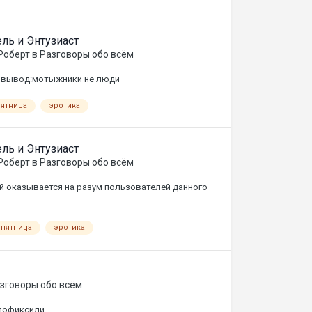
ль и Энтузиаст
Роберт
в
Разговоры обо всём
ь вывод:мотыжники не люди
пятница
эротика
ль и Энтузиаст
Роберт
в
Разговоры обо всём
й оказывается на разум пользователей данного
пятница
эротика
зговоры обо всём
 пофиксили