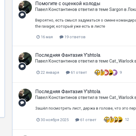
Помогите с оценкой колоды
Павел Константинов
ответил в теме
Sargon
в
Лок
Вероятно, есть смысл задуматься о смене командира
the ravager, который уже есть в листе
16 мая
19 ответов
Последняя Фантазия Y'shtola.
Павел Константинов
ответил в теме
Cat_Warlock
9
22 января
61 ответ
Последняя Фантазия Y'shtola.
Павел Константинов
ответил в теме
Cat_Warlock
Зашёл посмотреть лист, держа в голове, что это пе
12
30 ноября 2025
61 ответ