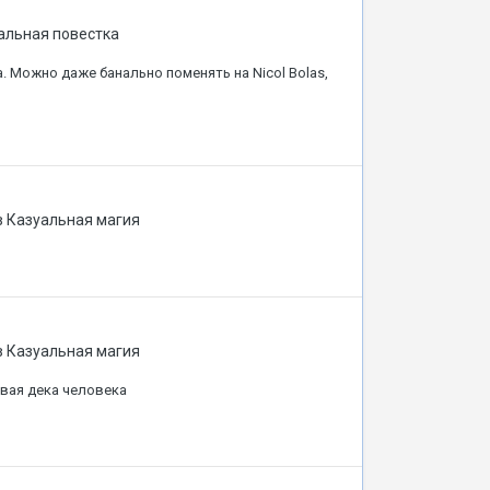
альная повестка
. Можно даже банально поменять на Nicol Bolas,
в
Казуальная магия
в
Казуальная магия
рвая дека человека