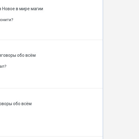
в
Новое в мире магии
ьюнити?
зговоры обо всём
сал?
оворы обо всём