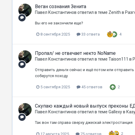
Веган сознания Зенита
Павел Константинов
ответил в теме
Zenith
в
Разг
Вы его не закончили еще?
4
8 сентября 2025
33 ответа
Пропал/ не отвечает некто NoName
Павел Константинов
ответил в теме
Taison111
в
Р
Отправить деньги сейчас и ещё потом или отправить 
соберутся походу
2
5 сентября 2025
45 ответов
Скупаю каждый новый выпуск преконы Е
Павел Константинов
ответил в теме
Gallexy
в
Каз
Так вон там справа сверху джескай электростанция
2
17 августа 2025
75 ответов