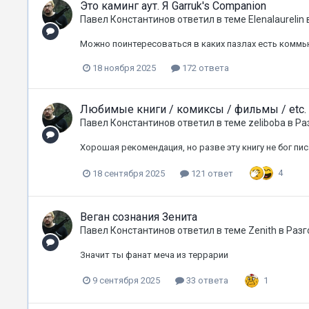
Это каминг аут. Я Garruk's Companion
Павел Константинов
ответил в теме
Elenalaurelin
Можно поинтересоваться в каких пазлах есть комм
18 ноября 2025
172 ответа
Любимые книги / комиксы / фильмы / etc.
Павел Константинов
ответил в теме
zeliboba
в
Ра
Хорошая рекомендация, но разве эту книгу не бог пи
4
18 сентября 2025
121 ответ
Веган сознания Зенита
Павел Константинов
ответил в теме
Zenith
в
Разг
Значит ты фанат меча из террарии
1
9 сентября 2025
33 ответа