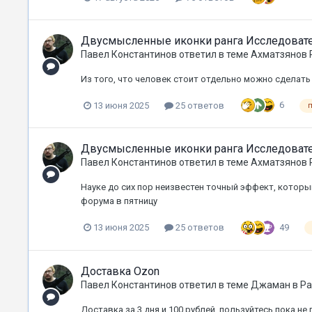
Двусмысленные иконки ранга Исследовате
Павел Константинов
ответил в теме
Ахматзянов 
Из того, что человек стоит отдельно можно сделат
6
13 июня 2025
25 ответов
Двусмысленные иконки ранга Исследовате
Павел Константинов
ответил в теме
Ахматзянов 
Науке до сих пор неизвестен точный эффект, которы
форума в пятницу
49
13 июня 2025
25 ответов
Доставка Ozon
Павел Константинов
ответил в теме
Джаман
в
Ра
Доставка за 3 дня и 100 рублей, пользуйтесь пока не