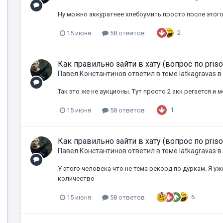
Ну можно аккуратнее хлебоумить просто после этог
2
15 июня
58 ответов
Как правильно зайти в хату (вопрос по pris
Павел Константинов
ответил в теме
latkagravas
в
Так это же не аукционы. Тут просто 2 акк регается 
1
15 июня
58 ответов
Как правильно зайти в хату (вопрос по pris
Павел Константинов
ответил в теме
latkagravas
в
У этого человека что не тема рекорд по дуркам. Я уж
количество
6
15 июня
58 ответов