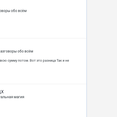
оворы обо всём
азговоры обо всём
всю сумму потом. Вот это разница Так и не
ДХ
уальная магия