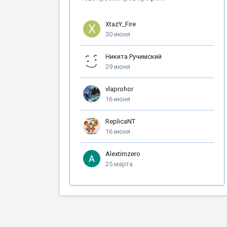
XtazY_Fire
30 июня
Никита Ручимский
29 июня
vlaprohor
16 июня
ReplicaNT
16 июня
Alextimzero
25 марта