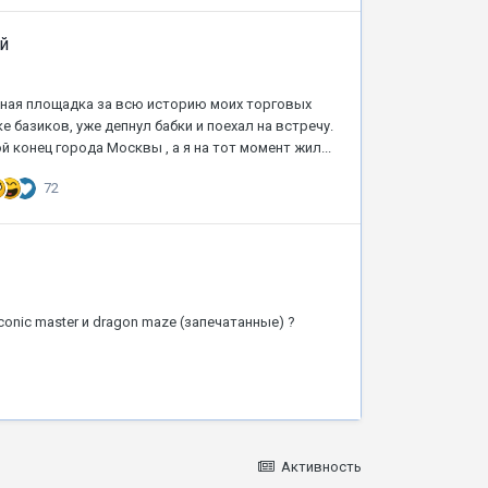
й
ёжная площадка за всю историю моих торговых
е базиков, уже депнул бабки и поехал на встречу.
 конец города Москвы , а я на тот момент жил...
72
onic master и dragon maze (запечатанные) ?
Активность