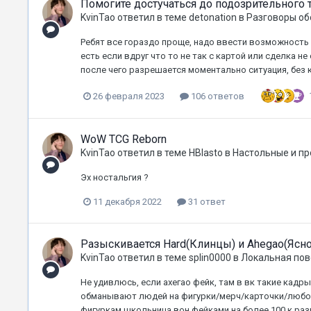
Помогите достучаться до подозрительного 
KvinTao
ответил в теме
detonation
в
Разговоры об
Ребят все гораздо проще, надо ввести возможность 
есть если вдруг что то не так с картой или сделка н
после чего разрешается моментально ситуация, без ка
26 февраля 2023
106 ответов
WoW TCG Reborn
KvinTao
ответил в теме
HBlasto
в
Настольные и пр
Эх ностальгия ?
11 декабря 2022
31 ответ
Разыскивается Hard(Клинцы) и Ahegao(Ясно
KvinTao
ответил в теме
splin0000
в
Локальная пов
Не удивлюсь, если ахегао фейк, там в вк такие кадр
обманывают людей на фигурки/мерч/карточки/любой 
фигуркам школьница вон фейками на более 100 к разв