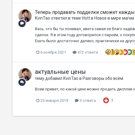
Теперь продавать подделки сможет кажды
KvinTao
ответил в теме
Hott
в
Новое в мире магии
Вась, что бы ты понимал, авита самая не благо над
сделок. Я в этом году договорился с парнем, о покупк
Ехать было достаточно далеко, практически на другой
6 ноября 2021
472 ответа
актуальные цены
тему добавил
KvinTao
в
Разговоры обо всём
Всем привет, по какой цене можно продать дисплеи ic
3
25 января 2019
3 ответа