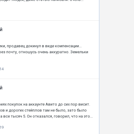
й
ики, продавец докинул в виде компенсации...
ерез почту, отношусь очень аккуратно. Земельки
14
й
иях покупок на аккаунте Авито до сих пор висит.
ов и дорогих стейплов там не было, зато было
 все тысяч 5. Он отказался, говорил, что на это...
19