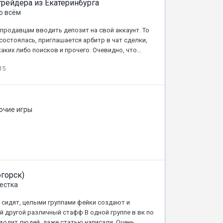
трейдера из Екатеринбурга
о всём
продавцам вводить депозит на свой аккаунт. То
е состоялась, приглашается арбитр в чат сделки,
ких либо поисков и прочего. Очевидно, что...
15
очие игры
горск)
естка
ы сидят, целыми группами фейки создают и
другой различный стафф В одной группе в вк по
одит людей, даже статью написали. Очень...