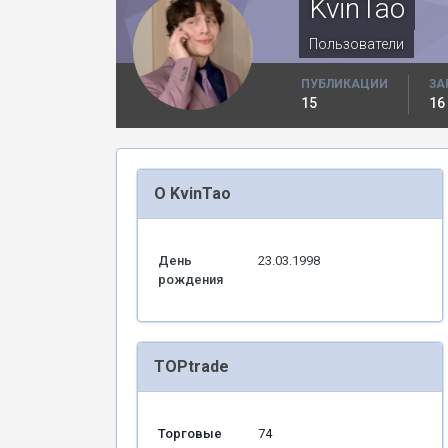
KvinTao
Пользователи
ПУБЛИКАЦИИ
ЗА
15
16
О KvinTao
День
23.03.1998
рождения
TOPtrade
Торговые
74