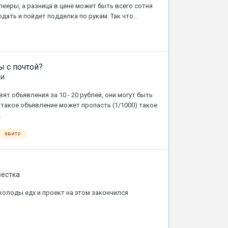
лееры, а разница в цене может быть всего сотня
дать и пойдет подделка по рукам. Так что...
ы с почтой?
ии
ят объявления за 10 - 20 рублей, они могут быть
 такое объявление может пропасть (1/1000) такое
.
авито
вестка
колоды едх и проект на этом закончился