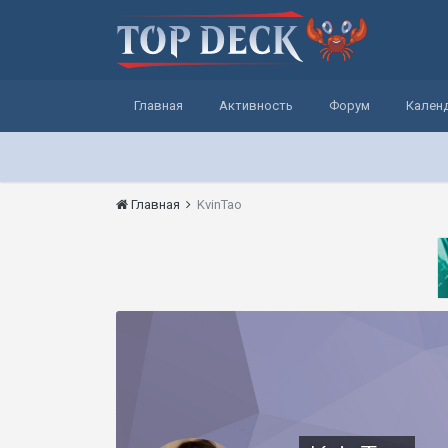
Главная
Активность
Форум
Кален
Главная
KvinTao