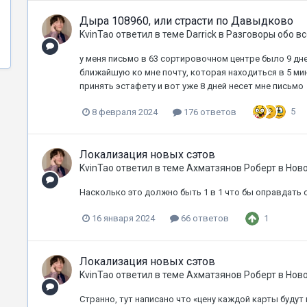
Дыра 108960, или страсти по Давыдково
KvinTao
ответил в теме
Darrick
в
Разговоры обо в
у меня письмо в 63 сортировочном центре было 9 дне
ближайшую ко мне почту, которая находиться в 5 ми
принять эстафету и вот уже 8 дней несет мне письмо
5
8 февраля 2024
176 ответов
Локализация новых сэтов
KvinTao
ответил в теме
Ахматзянов Роберт
в
Ново
Насколько это должно быть 1 в 1 что бы оправдать 
1
16 января 2024
66 ответов
Локализация новых сэтов
KvinTao
ответил в теме
Ахматзянов Роберт
в
Ново
Странно, тут написано что «цену каждой карты будут