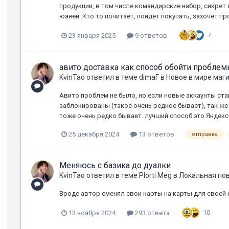
продукции, в том числе командирские набор, сикрет 
юаней. Кто то почитает, пойдет покупать, захочет про
7
23 января 2025
9 ответов
авито доставка как способ обойти проблем
KvinTao
ответил в теме
dimaF
в
Новое в мире маг
Авито проблем не было, но если новые аккаунты став
заблокированы (такое очень редкое бывает), так же
тоже очень редко бывает. лучший способ это Яндекс
25 декабря 2024
13 ответов
отправка
Меняюсь с базика до дуалки
KvinTao
ответил в теме
Plorti Meg
в
Локальная по
Вроде автор сменял свои карты на карты для своей 
10
13 ноября 2024
293 ответа