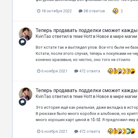
2
18 октября 2022
38 ответов
Теперь продавать подделки сможет кажды
KvinTao
ответил в теме
Hott
в
Новое в мире магии
Вот кстати так и выглядел улов. Все что были не баз
Кстати, после этого случая, теперь к покупками не ч
конечно красивые, но честно, оно того не стоило.
6 ноября 2021
472 ответа
Теперь продавать подделки сможет кажды
KvinTao
ответил в теме
Hott
в
Новое в мире магии
Это история ещё как реальная, даже вкладка в истор
В рюкзаке было много коробок и альбомов, но крипт
много хороших карт ценой в 1$-5$. Я предложил ему за
6 ноября 2021
472 ответа