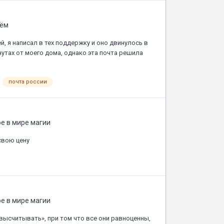
сём
й, я написал в тех поддержку и оно двинулось в
нутах от моего дома, однако эта почта решила
почта россии
е в мире магии
свою цену
е в мире магии
 высчитывать», при том что все они равноценны,