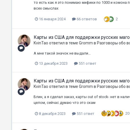
то есть как я это понимаю мифики по 1000 и комона 
всех смыслах
2
16 января 2024
66 ответов
Карты из США для поддержки русских маг
KvinTao
ответил в теме
Gromm
в
Разговоры обо в
А мне такой значок не выдали…
13 декабря 2023
551 ответ
Карты из США для поддержки русских маг
KvinTao
ответил в теме
Gromm
в
Разговоры обо в
Блин, а я сделал заказ, карты out of stock- нет в нали
целом, сейчас думаю что это скам
20
8 декабря 2023
551 ответ