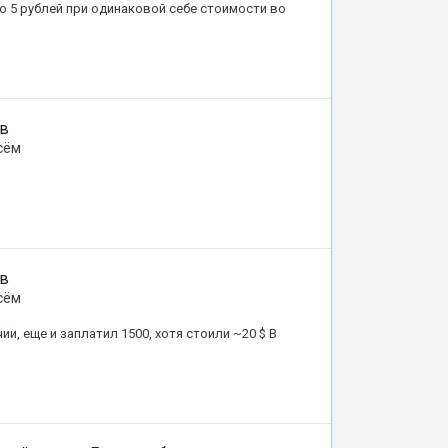
по 5 рублей при одинаковой себе стоимости во
ов
сём
ов
сём
чии, еще и заплатил 1500, хотя стоили ~20 $ В