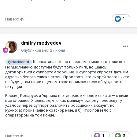
1
Наверх
dmitry medvedev
Опубликовано:
27 июня
Казахстана нет, но в черном списке его тоже нет.
@blackbeard
По умолчанию доступны будут только лиги, но шансы
договориться с суппортом хорошие. В суппорте спросят дать им
адрес из белого списка стран. Проверять его скорей всего никто
не будет, там люди в целом тоже понимают всю абсурдность
ситуации.
Россия, Беларусь и Украина в отдельном черном списке — с ними
все сложнее. Я слышал, что как минимум одному человеку тут
удалось через суппорт разлочить российский аккаунт, но
нужно: а) прокачанное красноречие, и б) чтоб повезло с
оператором на том конце.
1
3
Наверх