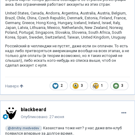
акка. Без ограничений работают аккаунты из этих стран:
United States, Canada, Andorra, Argentina, Australia, Austria, Belgium,
Brazil, Chile, China, Czech Republic, Denmark, Estonia, Finland, France,
Germany, Greece, Hong Kong, Hungary, Iceland, Ireland, Israel, Italy,
Japan, Latvia, Lithuania, Mexico, Netherlands, New Zealand, Norway,
Poland, Portugal, Singapore, Slovakia, Slovenia, South Africa, South
Korea, Spain, Sweden, Switzerland, Taiwan, United Kingdom, Uruguay.
Российский в челленджи не пустят, даже если он оплачен. То есть
надо либо притворяться американцем вообще на всех этапах, а не
только для оплаты (в теории возможно, но я таких историй не
слышал), либо искать кого-нибудь из списка выше, чтоб он
сделал аккаунт с нуля.
2
3
1
3
Наверх
blackbeard
Опубликовано:
27 июня
Казахстана тоже нет? у нас даже впн-клуб
@dmitry medvedev
появился впервые за долгое время..