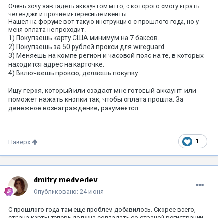
Очень хочу завладеть аккаунтом мтго, с которого смогу играть
челенджи и прочие интересные ивенты.
Нашел на форуме вот такую инструкцию с прошлого года, но у
меня оплата не проходит.
1) Покупаешь карту США минимум на 7 баксов.
2) Покупаешь за 50 рублей прокси для wireguard
3) Меняешь на компе регион и часовой пояс на те, в которых
находится адрес на карточке.
4) Включаешь проксю, делаешь покупку.
Ищу героя, который или создаст мне готовый аккаунт, или
поможет нажать кнопки так, чтобы оплата прошла. За
денежное вознаграждение, разумеется.
1
Наверх
dmitry medvedev
Опубликовано:
24 июня
С прошлого года там еще проблем добавилось. Скорее всего,
страна карты теперь должна совпадать со страной регистрации