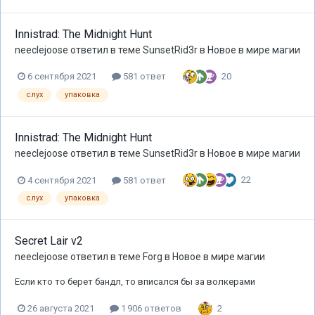
Innistrad: The Midnight Hunt
neeclejoose
ответил в теме
SunsetRid3r
в
Новое в мире магии
20
6 сентября 2021
581 ответ
слух
упаковка
Innistrad: The Midnight Hunt
neeclejoose
ответил в теме
SunsetRid3r
в
Новое в мире магии
22
4 сентября 2021
581 ответ
слух
упаковка
Secret Lair v2
neeclejoose
ответил в теме
Forg
в
Новое в мире магии
Если кто то берет бандл, то вписался бы за волкерами
2
26 августа 2021
1 906 ответов