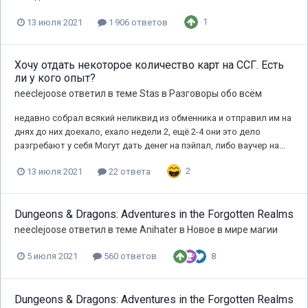
1
13 июля 2021
1 906 ответов
Хочу отдать некоторое количество карт на ССГ. Есть
ли у кого опыт?
neeclejoose
ответил в теме
Stas
в
Разговоры обо всём
недавно собрал всякий неликвид из обменника и отправил им на
днях до них доехало, ехало недели 2, ещё 2-4 они это дело
разгребают у себя Могут дать денег на пэйпал, либо ваучер на...
2
13 июля 2021
22 ответа
Dungeons & Dragons: Adventures in the Forgotten Realms
neeclejoose
ответил в теме
Anihater
в
Новое в мире магии
8
5 июля 2021
560 ответов
Dungeons & Dragons: Adventures in the Forgotten Realms