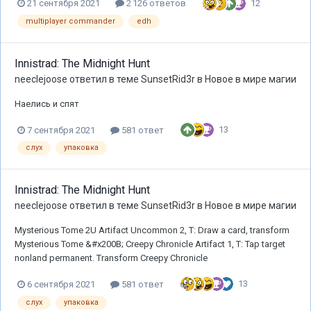
12
21 сентября 2021
2 126 ответов
multiplayer commander
edh
Innistrad: The Midnight Hunt
neeclejoose
ответил в теме
SunsetRid3r
в
Новое в мире магии
Наелись и спят
13
7 сентября 2021
581 ответ
слух
упаковка
Innistrad: The Midnight Hunt
neeclejoose
ответил в теме
SunsetRid3r
в
Новое в мире магии
Mysterious Tome 2U Artifact Uncommon 2, T: Draw a card, transform
Mysterious Tome &#x200B; Creepy Chronicle Artifact 1, T: Tap target
nonland permanent. Transform Creepy Chronicle
13
6 сентября 2021
581 ответ
слух
упаковка