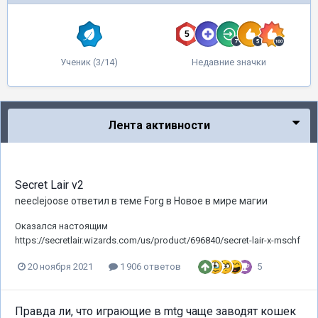
Ученик (3/14)
Недавние значки
Лента активности
Secret Lair v2
neeclejoose
ответил в теме
Forg
в
Новое в мире магии
Оказался настоящим
https://secretlair.wizards.com/us/product/696840/secret-lair-x-mschf
5
20 ноября 2021
1 906 ответов
Правда ли, что играющие в mtg чаще заводят кошек