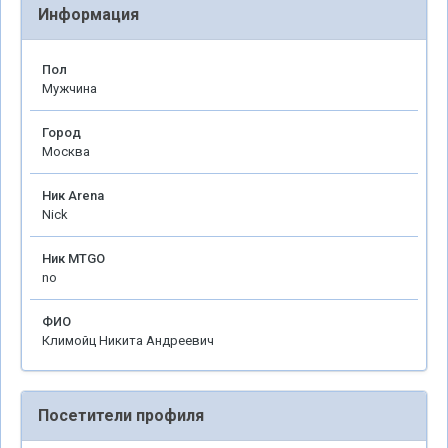
Информация
Пол
Мужчина
Город
Москва
Ник Arena
Nick
Ник MTGO
no
ФИО
Климойц Никита Андреевич
Посетители профиля