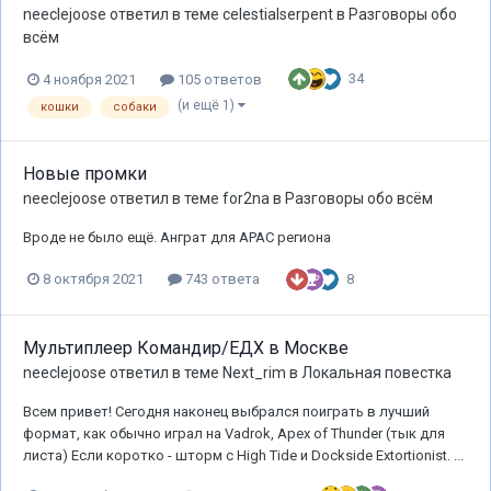
neeclejoose
ответил в теме
celestialserpent
в
Разговоры обо
всём
34
4 ноября 2021
105 ответов
(и ещё 1)
кошки
собаки
Новые промки
neeclejoose
ответил в теме
for2na
в
Разговоры обо всём
Вроде не было ещё. Анграт для APAC региона
8
8 октября 2021
743 ответа
Мультиплеер Командир/ЕДХ в Москве
neeclejoose
ответил в теме
Next_rim
в
Локальная повестка
Всем привет! Сегодня наконец выбрался поиграть в лучший
формат, как обычно играл на Vadrok, Apex of Thunder (тык для
листа) Если коротко - шторм с High Tide и Dockside Extortionist. ...