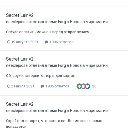
Secret Lair v2
neeclejoose
ответил в теме
Forg
в
Новое в мире магии
Сейчас оплатить можно и перед отправлением
19 августа 2021
1 906 ответов
Secret Lair v2
neeclejoose
ответил в теме
Forg
в
Новое в мире магии
Обнаружился орнитоптер в доп картах
20
21 июля 2021
1 906 ответов
Secret Lair v2
neeclejoose
ответил в теме
Forg
в
Новое в мире магии
Скрайфол говорит, что такого нет Возможно в новых
попадается