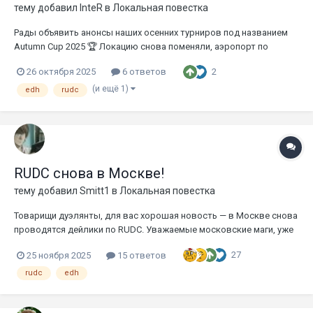
тему добавил
InteR
в
Локальная повестка
Рады объявить анонсы наших осенних турниров под названием
Autumn Cup 2025 🏆 Локацию снова поменяли, аэропорт по
слухам должны открыть уже скоро, можно смело брать билеты
2
26 октября 2025
6 ответов
на поезда🚆 и автобусы🚍 В первый день играем в мультиплеер,
второй в дуэльник по традиции. Подробности в
(и ещё 1)
edh
rudc
соответствующих...
RUDC снова в Москве!
тему добавил
Smitt1
в
Локальная повестка
Товарищи дуэлянты, для вас хорошая новость — в Москве снова
проводятся дейлики по RUDC. Уважаемые московские маги, уже
в который раз мы пытаемся возродить RUDC в Москве и у вас
27
25 ноября 2025
15 ответов
есть возможность поучаствовать в этом. Все, кому не
безразличен этот формат предлагаю приходить и снова играть....
rudc
edh