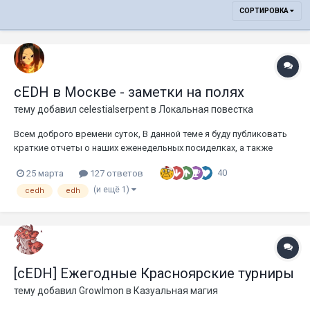
СОРТИРОВКА
cEDH в Москве - заметки на полях
тему добавил
celestialserpent
в
Локальная повестка
Всем доброго времени суток, В данной теме я буду публиковать
краткие отчеты о наших еженедельных посиделках, а также
разнообразные соображения о том, что происходит в cEDH.
40
25 марта
127 ответов
Данная тема - духовный наследник предыдущей темы похожего
толка, которую я, в свое время, активно вел на этом форуме....
(и ещё 1)
cedh
edh
[cEDH] Ежегодные Красноярские турниры
тему добавил
Growlmon
в
Казуальная магия