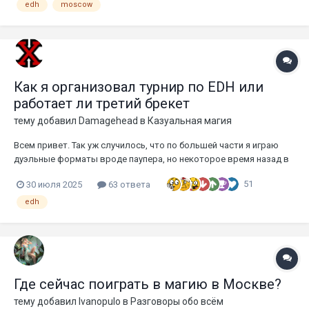
менее 30 существ выбранного трайба и к...
edh
moscow
Как я организовал турнир по EDH или
работает ли третий брекет
тему добавил
Damagehead
в
Казуальная магия
Всем привет. Так уж случилось, что по большей части я играю
дуэльные форматы вроде паупера, но некоторое время назад в
паре магических чатиков родилась идея, а чего бы не
51
30 июля 2025
63 ответа
попробовать взяться за официальные брекеты визардов,
призванные урегулировать силу EDH-колод, и не поиграть по ним,
edh
дабы не...
Где сейчас поиграть в магию в Москве?
тему добавил
Ivanopulo
в
Разговоры обо всём