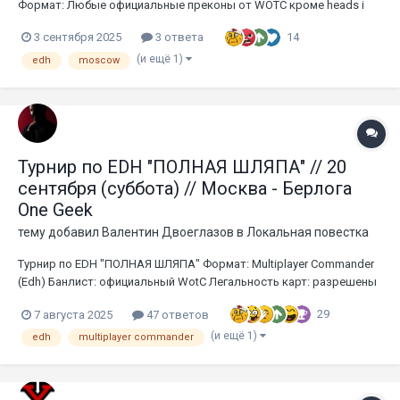
Формат: Любые официальные преконы от WOTC кроме heads i
win tails you lose(монеток) Место: Паб Кузмостпаб Дата:
14
3 сентября 2025
3 ответа
воскресенье 28.09.25 12:00 Призы: Победите...
(и ещё 1)
edh
moscow
Турнир по EDH "ПОЛНАЯ ШЛЯПА" // 20
сентября (суббота) // Москва - Берлога
One Geek
тему добавил
Валентин Двоеглазов
в
Локальная повестка
Турнир по EDH "ПОЛНАЯ ШЛЯПА" Формат: Multiplayer Commander
(Edh) Банлист: официальный WotC Легальность карт: разрешены
proxy* карты Количество участников: 40 Уровень применения
29
7 августа 2025
47 ответов
правил: соревновательный, деклисты обязательны, а также
ОБЯЗАТЕЛЬНО играть в головном уборе...
(и ещё 1)
edh
multiplayer commander