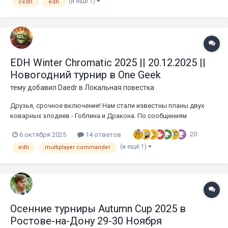
чтобы искать и находить в вихре ритуалов и заклинаний тот
(и ещё 1)
cedh
edh
единственный...
EDH Winter Chromatic 2025 || 20.12.2025 ||
Новогодний турнир в One Geek
тему добавил
Daedr
в
Локальная повестка
Друзья, срочное включение! Нам стали известны планы двух
коварных злодеев - Гоблина и Дракона. По сообщениям
очевидцев, эта преступная парочка планирует окончательно
20
6 октября 2025
14 ответов
испортить всем предстоящий Новый год и украсть «Цветовую
Идентичность» в EDH... Чтобы спасти Новый год и Новогоднее
(и ещё 1)
edh
multiplayer commander
на...
Осенние турниры Autumn Cup 2025 в
Ростове-на-Дону 29-30 Ноября