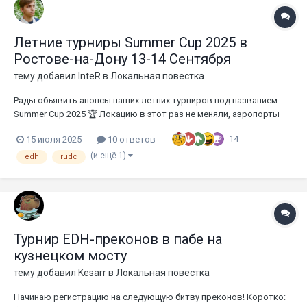
Летние турниры Summer Cup 2025 в
Ростове-на-Дону 13-14 Сентября
тему добавил
InteR
в
Локальная повестка
Рады объявить анонсы наших летних турниров под названием
Summer Cup 2025 🏆 Локацию в этот раз не меняли, аэропорты
так и не открывали, зато можно смело брать билеты на поезда🚆
14
15 июля 2025
10 ответов
и автобусы🚍 В первый день играем в мультиплеер, второй в
дуэльник. Регистрация на турниры доступна по ссылке...
(и ещё 1)
edh
rudc
Турнир EDH-преконов в пабе на
кузнецком мосту
тему добавил
Kesarr
в
Локальная повестка
Начинаю регистрацию на следующую битву преконов! Коротко: