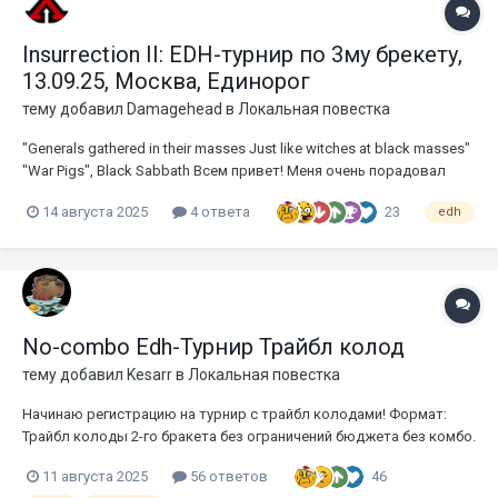
Insurrection II: EDH-турнир по 3му брекету,
13.09.25, Москва, Единорог
тему добавил
Damagehead
в
Локальная повестка
"Generals gathered in their masses Just like witches at black masses"
"War Pigs", Black Sabbath Всем привет! Меня очень порадовал
интерес к прошедшему тестовому турниру по 3-му брекету и я
23
14 августа 2025
4 ответа
edh
готов представить анонс следующего турнира. Вашему
вниманию представляю Insurrestion II (in...
No-combo Edh-Турнир Трайбл колод
тему добавил
Kesarr
в
Локальная повестка
Начинаю регистрацию на турнир с трайбл колодами! Формат:
Трайбл колоды 2-го бракета без ограничений бюджета без комбо.
Наличие комбо определяется на сайте Принадлежность к 2-му
46
11 августа 2025
56 ответов
брекету можно посмотреть тут В каждой колоде обязательно не