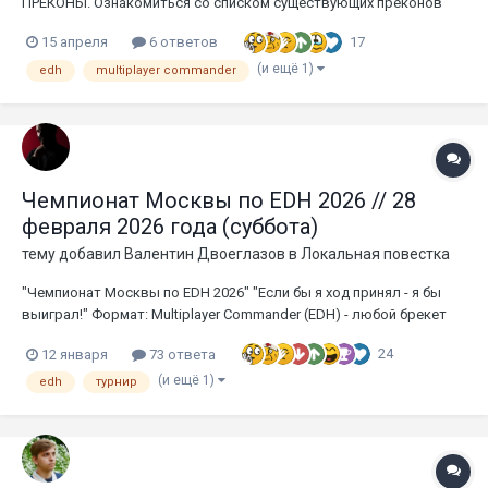
ПРЕКОНЫ. Ознакомиться со списком существующих преконов
можно, например, тут: https://moxfield.com/decks/public?
17
15 апреля
6 ответов
q=eyJmb3JtYXQiOiJjb21tYW5kZXJQcmVjb25zIn0%3D Банлист:
отсутствует Легальность карт и преконов: ЗАПРЕЩЕНЫ proxy
(и ещё 1)
edh
multiplayer commander
карты. ЗА...
Чемпионат Москвы по EDH 2026 // 28
февраля 2026 года (суббота)
тему добавил
Валентин Двоеглазов
в
Локальная повестка
"Чемпионат Москвы по EDH 2026" "Если бы я ход принял - я бы
выиграл!" Формат: Multiplayer Commander (EDH) - любой брекет
Банлист: Официальный WotC Легальность карт: Разрешены
24
12 января
73 ответа
proxy* карты Количество участников: 64 Уровень применения
правил: соревновательный, де...
(и ещё 1)
edh
турнир