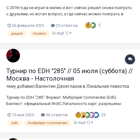
С 2018 года не играл в магию и вот сейчас решил снова поиграть
с друзьями, но встал вопрос, а где сейчас можно поиграть в
магию? В частности просто двоем пошлепать картоном. Изучив
5
26 февраля 2025
25 ответов
различные варианты оказалось что в ХГ сейчас только 450р с
человека, а в Единороге я сейчас не знаю как обстоят дела. Н...
(и ещё 1)
pauper
modern
Турнир по EDH "285" // 05 июля (суббота) //
Москва - Настолочная
тему добавил
Валентин Двоеглазов
в
Локальная повестка
Турнир по EDH "285" Формат: Multiplayer Commander (Edh)
Банлист: официальный WotC Легальность карт: разрешены
proxy* карты Количество участников: 40 Уровень применения
23
15 мая 2025
36 ответов
правил: регулярный, деклисты обязательны (их можно изменить
до 04 июля любое количество раз) Ор...
(и ещё 1)
edh
multiplayer commander