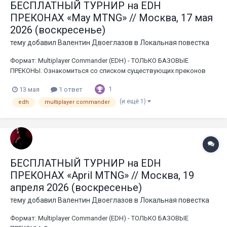
БЕСПЛАТНЫЙ ТУРНИР на EDH
ПРЕКОНАХ «‎May MTNG»‎ // Москва, 17 мая
2026 (воскресенье)
тему добавил
Валентин Двоеглазов
в
Локальная повестка
Формат: Multiplayer Commander (EDH) - ТОЛЬКО БАЗОВЫЕ
ПРЕКОНЫ. Ознакомиться со списком существующих преконов
можно, например, тут: https://moxfield.com/decks/public?
1
13 мая
1 ответ
q=eyJmb3JtYXQiOiJjb21tYW5kZXJQcmVjb25zIn0%3D Банлист:
отсутствует Легальность карт и преконов: ЗАПРЕЩЕНЫ proxy
(и ещё 1)
edh
multiplayer commander
карты. ЗА...
БЕСПЛАТНЫЙ ТУРНИР на EDH
ПРЕКОНАХ «‎April MTNG»‎ // Москва, 19
апреля 2026 (воскресенье)
тему добавил
Валентин Двоеглазов
в
Локальная повестка
Формат: Multiplayer Commander (EDH) - ТОЛЬКО БАЗОВЫЕ