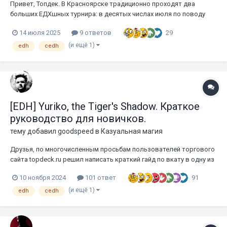
Привет, Топдек. В Красноярске традиционно проходят два
больших ЕДХшных турнира: в десятых числах июля по поводу
дней рождений двух уважаемых в коммьюнити магов, а ещё в
29
14 июля 2025
9 ответов
районе Нового года (праздник, как-никак). В этом топике
планируются анонсы (вдруг кто-то захочет заглянуть в гости) и
(и ещё 1)
edh
cedh
отчеты (...
[EDH] Yuriko, the Tiger's Shadow. Краткое
руководство для новичков.
тему добавил
goodspeed
в
Казуальная магия
Друзья, по многочисленным просьбам пользователей торгового
сайта topdeck.ru решил написать краткий гайд по вкату в одну из
самых интересных, сильных и (что не менее важно) доступных
91
10 ноября 2024
101 ответ
едх-колод. Юрико - одна из немногих колод, способных
эффективно побеждать сразу трёх оппонентов как комбинацией
(и ещё 1)
edh
cedh
карт (...