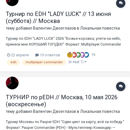
Турнир по EDH "LADY LUCK" // 13 июня
(суббота) // Москва
тему добавил
Валентин Двоеглазов
в
Локальная повестка
Турнир по EDH "LADY LUCK" 2026 "Божья коровка, улети на небо,
принеси мне ХОРОШИЙ ТОПДЕК!" Формат: Multiplayer Commander
(EDH) - любой брекет Банлист: Официальный WotC Легальность
19
22 апреля
15 ответов
карт: Разрешены proxy* карты Количество участников: 32
Уровень применения правил: регуля...
(и ещё 1)
edh
multiplayer commander
ТУРНИР по pEDH // Москва, 10 мая 2026
(воскресенье)
тему добавил
Валентин Двоеглазов
в
Локальная повестка
Турнир Москвы по Pauper EDH "Один цент за карту, всё за победу."
Формат: Pauper Commander (PDH) - Мультиплеер Командир —