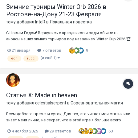
Зимние турниры Winter Orb 2026 в
Ростове-на-Дону 21-23 Февраля
тему добавил
InteR
в
Локальная повестка
С Новым Годом! Вернулись с праздников и рады объявить
анонсы наших зимних турниров под названием Winter Cup 2026 🏆
Локацию прежняя, аэропорт всё ещё закрыт, можно смело брать
9
21 января
7 ответов
билеты на поезда🚆 и автобусы🚍 В первый день играем в
мультиплеер, второй в народный большой дуэльник и третий м...
(и ещё 1)
edh
rudc
Статья Х: Made in heaven
тему добавил
celestialserpent
в
Соревновательная магия
Всем доброго времени суток, Для тех, кто читает мои статьи или
знает меня лично, не секрет, что в этой игре я больше всего
люблю штормы во всех их проявлениях, особенно
60
4 ноября 2025
29 ответов
недетерминированные. Есть что-то завораживающее в том,