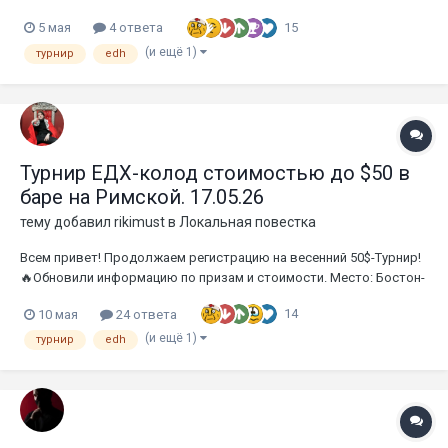
любая анкоммон крича. Остальные 99 карт — только коммоны.
15
5 мая
4 ответа
Стартовое здоровье — 30. Командирский урон — 16. Полные
правила: https://pdhhomebase.com/rules/...
(и ещё 1)
турнир
edh
Турнир ЕДХ-колод стоимостью до $50 в
баре на Римской. 17.05.26
тему добавил
rikimust
в
Локальная повестка
Всем привет! Продолжаем регистрацию на весенний 50$-Турнир!
🔥Обновили информацию по призам и стоимости. Место: Бостон-
паб на Римской Дата: 17.05.26 (воскресенье) Начало регистрации
14
10 мая
24 ответа
в 12:30 Начало раундов в 13:00! Формат: ЕДХ-колоды
стоимостью не более 50$ или любые комм...
(и ещё 1)
турнир
edh