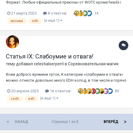
Формат: Любые официальные преконы от WOTC кроме heads i
win tails you lose(монеток) Место: клуб Единорог на
14
21 марта 2025
8 ответов
новослободской Дата: воскресенье 18.05.25 12:00 Призы:...
(и ещё 1)
москва
edh
Статья IX: Слабоумие и отвага!
тему добавил
celestialserpent
в
Соревновательная магия
Всем доброго времени суток, К категории «слабоумие и отвага»
можно отнести довольно много EDH колод, в том числе и горячо
мной любимого Yidris, Maelstrom Wielder. Подобные колоды, с
85
20 апреля 2025
16 ответов
точки зрения их ранжирования по силе в формате, находятся в
некотором лимбо. С одной стороны, они слишко...
(и ещё 1)
cedh
edh
НАЗАД
Страница 1 из 8
ВПЕРЁД