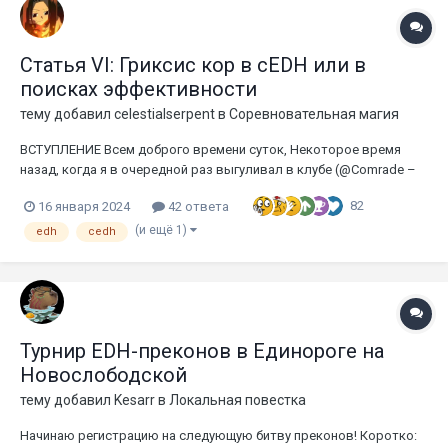
Статья VI: Гриксис кор в cEDH или в
поисках эффективности
тему добавил
celestialserpent
в
Соревновательная магия
ВСТУПЛЕНИЕ Всем доброго времени суток, Некоторое время
назад, когда я в очередной раз выгуливал в клубе (@Comrade –
здесь могла бы быть ваша реклама =)) свою основную колоду
82
16 января 2024
42 ответа
на Rograkh, Son of Rohgahh и Silas Renn, Seeker Adept (наши
западные коллеги называют ее RogSi или «РогСай», я же бу...
(и ещё 1)
edh
cedh
Турнир EDH-преконов в Единороге на
Новослободской
тему добавил
Kesarr
в
Локальная повестка
Начинаю регистрацию на следующую битву преконов! Коротко: