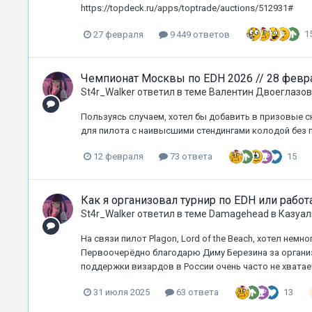
https://topdeck.ru/apps/toptrade/auctions/512931#
1
27 февраля
9 449 ответов
Чемпионат Москвы по EDH 2026 // 28 февра
St4r_Walker
ответил в теме
Валентин Двоеглазов
Пользуясь случаем, хотел бы добавить в призовые скро
для пилота с наивысшими стендингами колодой без 
15
12 февраля
73 ответа
Как я организовал турнир по EDH или работ
St4r_Walker
ответил в теме
Damagehead
в
Казуал
На связи пилот Plagon, Lord of the Beach, хотел немн
Первоочерёдно благодарю Диму Березина за организ
поддержки визардов в России очень часто не хватает
13
31 июля 2025
63 ответа