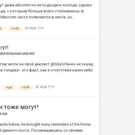
гут даже абсолютно не подходить колоде, однако
да, с которым больше всего сталкиваюсь (к
. Мисстеп часто появляется в листе, он...
(и ещё 1)
х
cedh
гут!
вательная магия
м числе на свой деклист @SiluroЛично не скажу,
а топдеке - это факт, как и отсутствие каких-либо
(и ещё 1)
едх
cedh
ки тоже могут!
агия
e lands below, he brought many reminders of his home.
лей данного поста. Посовещавшись со своими