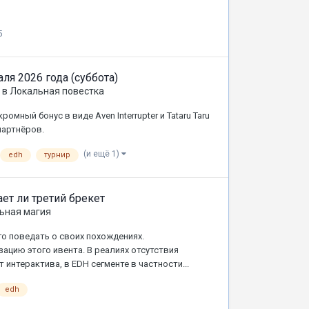
5
ля 2026 года (суббота)
в
Локальная повестка
мный бонус в виде Aven Interrupter и Tataru Taru
партнёров.
(и ещё 1)
edh
турнир
ает ли третий брекет
ьная магия
ого поведать о своих похождениях.
ацию этого ивента. В реалиях отсутствия
 интерактива, в EDH сегменте в частности...
edh