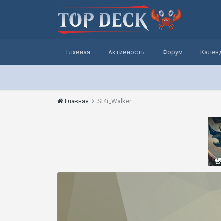
Главная
Активность
Форум
Кален
Главная
St4r_Walker