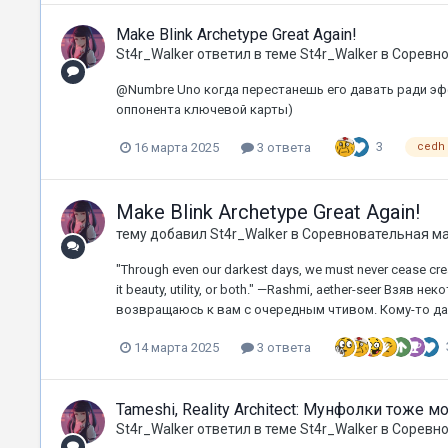
Make Blink Archetype Great Again!
St4r_Walker
ответил в теме
St4r_Walker
в
Соревно
@Numbre Uno когда перестанешь его давать ради э
оппонента ключевой карты)
3
16 марта 2025
3 ответа
cedh
Make Blink Archetype Great Again!
тему добавил
St4r_Walker
в
Соревновательная м
"Through even our darkest days, we must never cease crea
it beauty, utility, or both." —Rashmi, aether-seer Взяв
возвращаюсь к вам с очередным чтивом. Кому-то да
14 марта 2025
3 ответа
Tameshi, Reality Architect: Мунфолки тоже мо
St4r_Walker
ответил в теме
St4r_Walker
в
Соревно