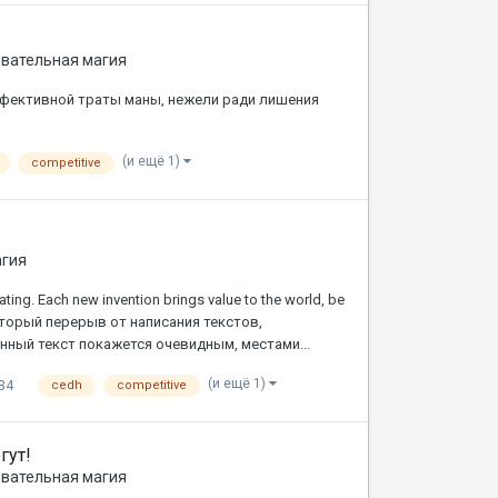
вательная магия
ффективной траты маны, нежели ради лишения
(и ещё 1)
competitive
агия
ting. Each new invention brings value to the world, be
 некоторый перерыв от написания текстов,
нный текст покажется очевидным, местами...
(и ещё 1)
34
cedh
competitive
гут!
вательная магия