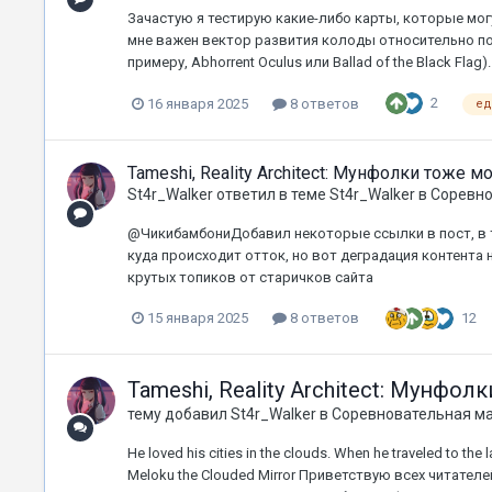
Зачастую я тестирую какие-либо карты, которые мо
мне важен вектор развития колоды относительно по
примеру, Abhorrent Oculus или Ballad of the Black Flag)
2
16 января 2025
8 ответов
ед
Tameshi, Reality Architect: Мунфолки тоже мо
St4r_Walker
ответил в теме
St4r_Walker
в
Соревно
@ЧикибамбониДобавил некоторые ссылки в пост, в то
куда происходит отток, но вот деградация контента н
крутых топиков от старичков сайта
12
15 января 2025
8 ответов
Tameshi, Reality Architect: Мунфол
тему добавил
St4r_Walker
в
Соревновательная м
He loved his cities in the clouds. When he traveled to th
Meloku the Clouded Mirror Приветствую всех читате