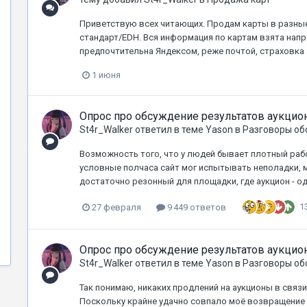
Приветствую всех читающих. Продам карты в разны
стандарт/EDH. Вся информация по картам взята напря
предпочтительна Яндексом, реже почтой, страховка з
1 июня
Опрос про обсуждение результатов аукцио
St4r_Walker
ответил в теме
Yason
в
Разговоры об
Возможность того, что у людей бывает плотный рабо
условные полчаса сайт мог испытывать неполадки, 
достаточно резонный для площадки, где аукцион - од
1
27 февраля
9 449 ответов
Опрос про обсуждение результатов аукцио
St4r_Walker
ответил в теме
Yason
в
Разговоры об
Так понимаю, никаких продлений на аукционы в связи
Поскольку крайне удачно совпало моё возвращение 