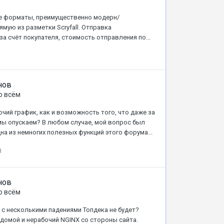
е форматы, преимущественно модерн/
мую из разметки Scryfall. Отправка
а счёт покупателя, стоимость отправления по...
нов
о всём
чий график, как и возможность того, что даже за
мы опускаем? В любом случае, мой вопрос был
на из немногих полезных функций этого форума...
3
нов
о всём
 с несколькими падениями Топдека не будет?
домой и нерабочий NGINX со стороны сайта.