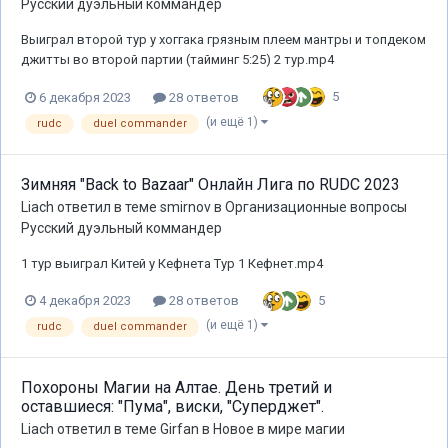
Русский дуэльный коммандер
Выиграл второй тур у хоггака грязным плеем мантры и топдеком
джитты во второй партии (тайминг 5:25) 2 тур.mp4
5
6 декабря 2023
28 ответов
(и ещё 1)
rudc
duel commander
Зимняя "Back to Bazaar" Онлайн Лига по RUDC 2023
Liach
ответил в теме
smirnov
в
Организационные вопросы
Русский дуэльный коммандер
1 тур выиграл Китей у Кефнета Тур 1 Кефнет.mp4
5
4 декабря 2023
28 ответов
(и ещё 1)
rudc
duel commander
Похороны Магии на Алтае. День третий и
оставшиеся: "Пума", виски, "Суперджет".
Liach
ответил в теме
Girfan
в
Новое в мире магии