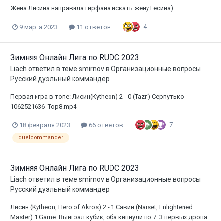
Жена Лисина направила гирфана искать жену Гесина)
4
9 марта 2023
11 ответов
Зимняя Онлайн Лига по RUDC 2023
Liach
ответил в теме
smirnov
в
Организационные вопросы
Русский дуэльный коммандер
Первая игра в топе: Лисин(Kytheon) 2 - 0 (Tazri) Серпутько
1062521636_Top8.mp4
7
18 февраля 2023
66 ответов
duelcommander
Зимняя Онлайн Лига по RUDC 2023
Liach
ответил в теме
smirnov
в
Организационные вопросы
Русский дуэльный коммандер
Лисин (Kytheon, Hero of Akros) 2 - 1 Савин (Narset, Enlightened
Master) 1 Game: Выиграл кубик, оба кипнули по 7. 3 первых дропа