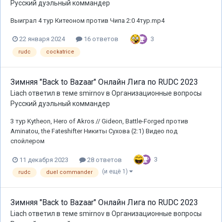
Русский дуэльный коммандер
Выиграл 4 тур Китеоном против Чипа 2:0 4тур.mp4
3
22 января 2024
16 ответов
rudc
cockatrice
Зимняя "Back to Bazaar" Онлайн Лига по RUDC 2023
Liach
ответил в теме
smirnov
в
Организационные вопросы
Русский дуэльный коммандер
3 тур Kytheon, Hero of Akros // Gideon, Battle-Forged против
Aminatou, the Fateshifter Никиты Сухова (2:1) Видео под
спойлером
3
11 декабря 2023
28 ответов
(и ещё 1)
rudc
duel commander
Зимняя "Back to Bazaar" Онлайн Лига по RUDC 2023
Liach
ответил в теме
smirnov
в
Организационные вопросы