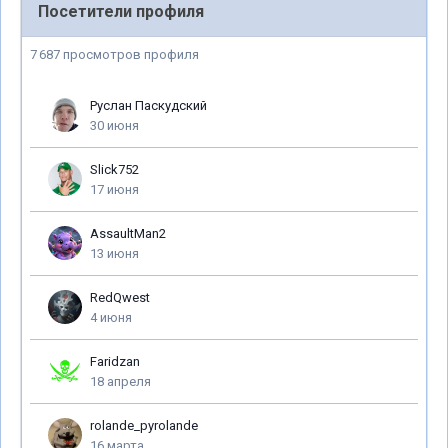
Посетители профиля
7 687 просмотров профиля
Руслан Паскудский
30 июня
Slick752
17 июня
AssaultMan2
13 июня
RedQwest
4 июня
Faridzan
18 апреля
rolande_pyrolande
16 марта