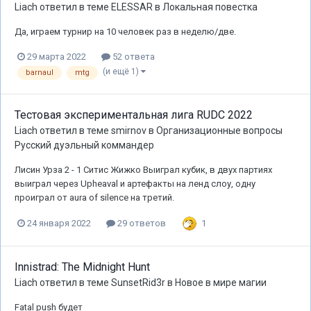
Liach
ответил в теме
ELESSAR
в
Локальная повестка
Да, играем турнир на 10 человек раз в неделю/две.
29 марта 2022
52 ответа
(и ещё 1)
barnaul
mtg
Тестовая экспериментальная лига RUDC 2022
Liach
ответил в теме
smirnov
в
Организационные вопросы
Русский дуэльный коммандер
Лисин Урза 2 - 1 Ситис Жижко Выиграл кубик, в двух партиях
выиграл через Upheaval и артефакты на ленд слоу, одну
проиграл от aura of silence на третий.
1
24 января 2022
29 ответов
Innistrad: The Midnight Hunt
Liach
ответил в теме
SunsetRid3r
в
Новое в мире магии
Fatal push будет