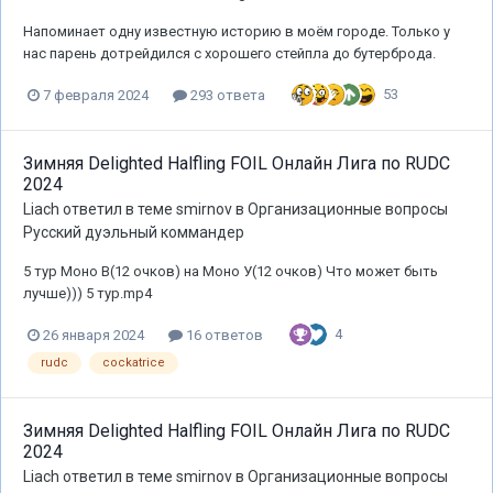
Напоминает одну известную историю в моём городе. Только у
нас парень дотрейдился с хорошего стейпла до бутерброда.
53
7 февраля 2024
293 ответа
Зимняя Delighted Halfling FOIL Онлайн Лига по RUDC
2024
Liach
ответил в теме
smirnov
в
Организационные вопросы
Русский дуэльный коммандер
5 тур Моно В(12 очков) на Моно У(12 очков) Что может быть
лучше))) 5 тур.mp4
4
26 января 2024
16 ответов
rudc
cockatrice
Зимняя Delighted Halfling FOIL Онлайн Лига по RUDC
2024
Liach
ответил в теме
smirnov
в
Организационные вопросы