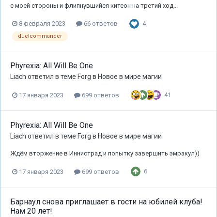
с моей стороны и флипнувшийся китеон на третий ход...
4
8 февраля 2023
66 ответов
duelcommander
Phyrexia: All Will Be One
Liach
ответил в теме
Forg
в
Новое в мире магии
41
17 января 2023
699 ответов
Phyrexia: All Will Be One
Liach
ответил в теме
Forg
в
Новое в мире магии
Ждём вторжение в Иннистрад и попытку завершить эмракул))
6
17 января 2023
699 ответов
Барнаул снова приглашает в гости на юбилей клуба!
Нам 20 лет!