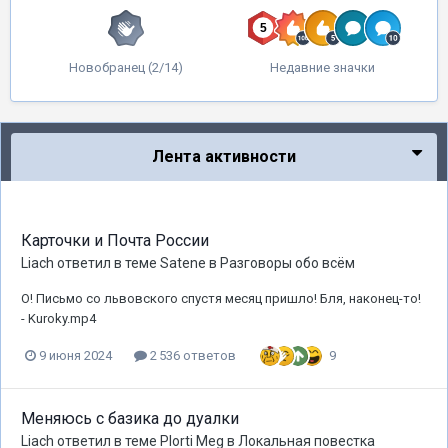
Новобранец (2/14)
Недавние значки
Лента активности
Карточки и Почта России
Liach
ответил в теме
Satene
в
Разговоры обо всём
О! Письмо со львовского спустя месяц пришло! Бля, наконец-то!
- Kuroky.mp4
9
9 июня 2024
2 536 ответов
Меняюсь с базика до дуалки
Liach
ответил в теме
Plorti Meg
в
Локальная повестка