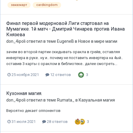
заказкарт
cardkingdom
Финал первой модерновой Лиги стартовал на
Мумагике. 1й матч - Дмитрий Чинарев против Ивана
Князева
don_4ipoli
ответил в теме
EugeneB
в
Новое в мире магии
зачем во второй партии скидывать оракла в грейв, оставляя
инвертера в руке.. ну и.. почему не поставить инвертера на 4ый..
оставив 3 карты с ораклом в библиотеке.. далее смотреть...
3
25 ноября 2021
12 ответов
Кухонная магия.
don_4ipoli
ответил в теме
Rumata_
в
Казуальная магия
Вероятно декает оппонентов
3
31 июля 2021
28 ответов