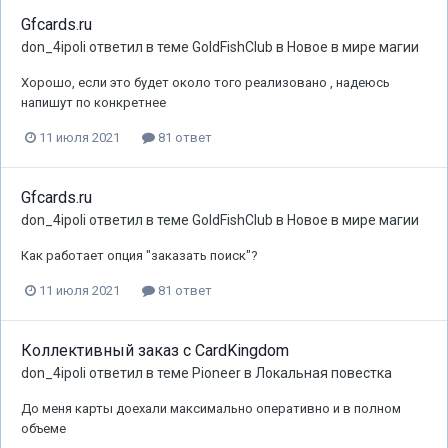
Gfcards.ru
don_4ipoli
ответил в теме
GoldFishClub
в
Новое в мире магии
Хорошо, если это будет около того реализовано , надеюсь
напишут по конкретнее
11 июля 2021
81 ответ
Gfcards.ru
don_4ipoli
ответил в теме
GoldFishClub
в
Новое в мире магии
Как работает опция "заказать поиск"?
11 июля 2021
81 ответ
Коллективный заказ с CardKingdom
don_4ipoli
ответил в теме
Pioneer
в
Локальная повестка
До меня карты доехали максимально оперативно и в полном
объеме