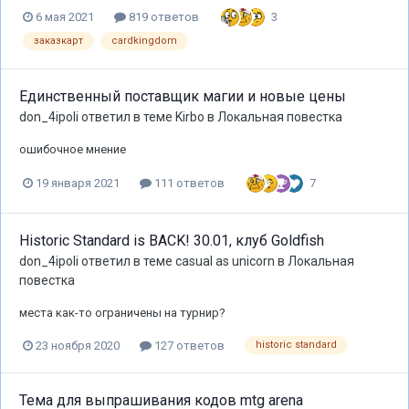
3
6 мая 2021
819 ответов
заказкарт
cardkingdom
Единственный поставщик магии и новые цены
don_4ipoli
ответил в теме
Kirbo
в
Локальная повестка
ошибочное мнение
7
19 января 2021
111 ответов
Historic Standard is BACK! 30.01, клуб Goldfish
don_4ipoli
ответил в теме
casual as unicorn
в
Локальная
повестка
места как-то ограничены на турнир?
23 ноября 2020
127 ответов
historic standard
Тема для выпрашивания кодов mtg arena