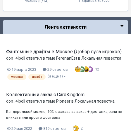
Ученик (3/14)
Недавние значки
Лента активности
Фантомные драфты в Москве (Добор пула игроков)
don_4ipoli
ответил в теме
FerenanEst
в
Локальная повестка
12
19 марта 2023
29 ответов
(и ещё 1)
москва
драфт
Коллективный заказ с CardKingdom
don_4ipoli
ответил в теме
Pioneer
в
Локальная повестка
Бандеролькой можно, 10% с заказа за заказ + доставка,если не
вникать или просто доставка
2
29 мая 2022
819 ответов