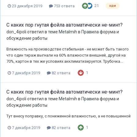
21
23 декабря 2019
753 ответа
адм
С каких пор гнутая фойла автоматически не-минт?
don_4ipoli
ответил в теме
Metalmih
в
Правила форума и
обсуждение работы
Влажность на производстве стабильная - не может быть такого
что один тираж выгнали на 60% влажности внешней, другой на
70%, картон в тех же условиях акклиматизируется. Трубочка...
1
7 декабря 2019
82 ответа
С каких пор гнутая фойла автоматически не-минт?
don_4ipoli
ответил в теме
Metalmih
в
Правила форума и
обсуждение работы
Тут внесу поправку, с пониженной влажностью, а не повышенной
1
7 декабря 2019
82 ответа