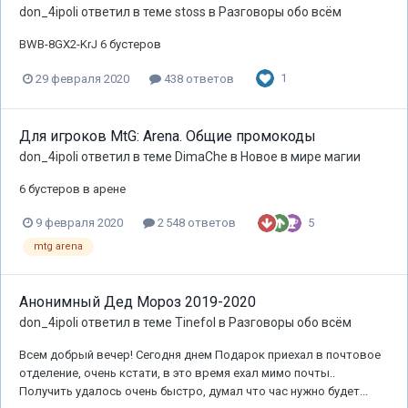
don_4ipoli
ответил в теме
stoss
в
Разговоры обо всём
BWB-8GX2-KrJ 6 бустеров
1
29 февраля 2020
438 ответов
Для игроков MtG: Arena. Общие промокоды
don_4ipoli
ответил в теме
DimaChe
в
Новое в мире магии
6 бустеров в арене
5
9 февраля 2020
2 548 ответов
mtg arena
Анонимный Дед Мороз 2019-2020
don_4ipoli
ответил в теме
Tinefol
в
Разговоры обо всём
Всем добрый вечер! Сегодня днем Подарок приехал в почтовое
отделение, очень кстати, в это время ехал мимо почты..
Получить удалось очень быстро, думал что час нужно будет...