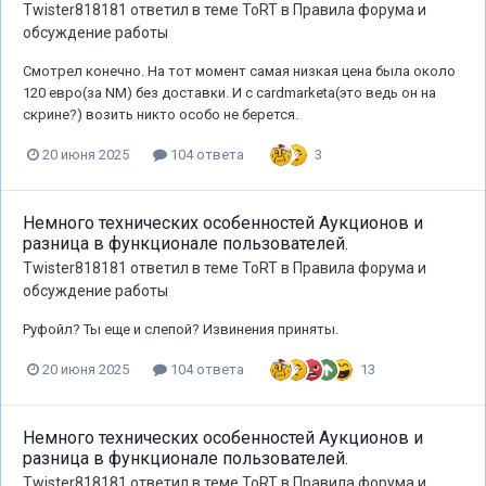
Twister818181
ответил в теме
ToRT
в
Правила форума и
обсуждение работы
Смотрел конечно. На тот момент самая низкая цена была около
120 евро(за NM) без доставки. И с cardmarketa(это ведь он на
скрине?) возить никто особо не берется.
3
20 июня 2025
104 ответа
Немного технических особенностей Аукционов и
разница в функционале пользователей.
Twister818181
ответил в теме
ToRT
в
Правила форума и
обсуждение работы
Руфойл? Ты еще и слепой? Извинения приняты.
13
20 июня 2025
104 ответа
Немного технических особенностей Аукционов и
разница в функционале пользователей.
Twister818181
ответил в теме
ToRT
в
Правила форума и