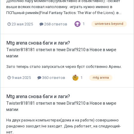
Дополню пару моментов(субьективно и обьективно): -сюжет
выше всяких похвал наполовину. -играть нужно именно в
ПСПшный римейк(Final Fantasy Tactics: The War of the Lions). в...
1
23 мая 2025
268 ответов
universes beyond
Mtg arena снова баги и лаги?
Twister818181
ответил в теме
Diraf9210
в
Новое в мире
магии
Зато теперь стало запускаться через буст собственно Арены.
1
9 мая 2025
360 ответов
mtg arena
Mtg arena снова баги и лаги?
Twister818181
ответил в теме
Diraf9210
в
Новое в мире
магии
На двух разных компьютерах(дома и на работе) совершенно
рандомно заходит/не заходит. День работает, на следующий-
нет.