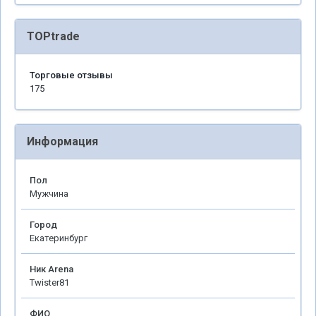
TOPtrade
Торговые отзывы
175
Информация
Пол
Мужчина
Город
Екатеринбург
Ник Arena
Twister81
ФИО