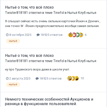
Нытьё о том, что всё плохо
Twister818181
ответил в теме
Tinefol
в
Нытьё Клуб нытья
Я слышал сейчас есть очень сильные карточки Йокич и Дончич ,
они точно W . Йокич предположительно вообще самая сильная.
6
8 октября 2025
18 925 ответов
нытьё
Нытьё о том, что всё плохо
Twister818181
ответил в теме
Tinefol
в
Нытьё Клуб нытья
ну про Тушинского вора даже в школе учат.
10
2 августа 2025
18 925 ответов
нытьё
Немного технических особенностей Аукционов и
разница в функционале пользователей.