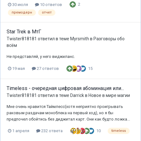
2
30 июля
10 ответов
премодерн
отчет
Star Trek в МтГ
Twister818181
ответил в теме
Myrsmith
в
Разговоры обо
всём
Не представляй, у него виджиланс.
15
19 мая
27 ответов
Timeless - очередная цифровая абоминация или...
Twister818181
ответил в теме
Darrick
в
Новое в мире магии
Мне очень нравится Таймлесс(хотя неприятно проигрывать
раковым раздачам моноблека на первый ход), но я бы
предпочел обойтись без диджитал карт. Они как будто ложка...
10
1 апреля
232 ответа
timeless