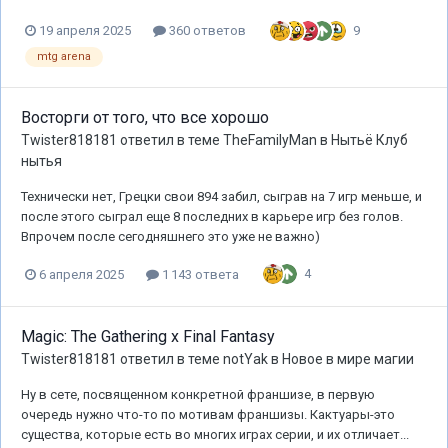
9
19 апреля 2025
360 ответов
mtg arena
Восторги от того, что все хорошо
Twister818181
ответил в теме
TheFamilyMan
в
Нытьё Клуб
нытья
Технически нет, Грецки свои 894 забил, сыграв на 7 игр меньше, и
после этого сыграл еще 8 последних в карьере игр без голов.
Впрочем после сегодняшнего это уже не важно)
4
6 апреля 2025
1 143 ответа
Magic: The Gathering x Final Fantasy
Twister818181
ответил в теме
notYak
в
Новое в мире магии
Ну в сете, посвященном конкретной франшизе, в первую
очередь нужно что-то по мотивам франшизы. Кактуары-это
существа, которые есть во многих играх серии, и их отличает...