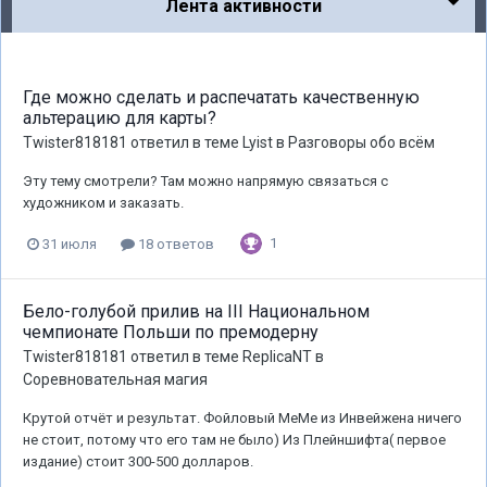
Лента активности
Где можно сделать и распечатать качественную
альтерацию для карты?
Twister818181
ответил в теме
Lyist
в
Разговоры обо всём
Эту тему смотрели? Там можно напрямую связаться с
художником и заказать.
1
31 июля
18 ответов
Бело-голубой прилив на III Национальном
чемпионате Польши по премодерну
Twister818181
ответил в теме
ReplicaNT
в
Соревновательная магия
Крутой отчёт и результат. Фойловый МеМе из Инвейжена ничего
не стоит, потому что его там не было) Из Плейншифта( первое
издание) стоит 300-500 долларов.