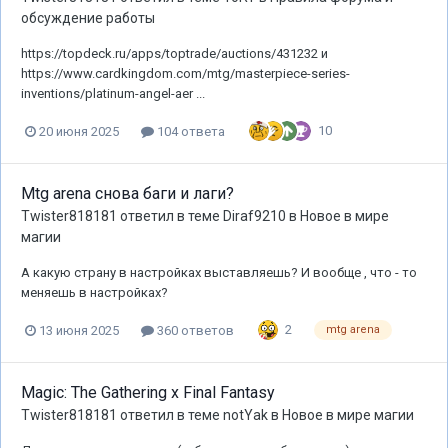
обсуждение работы
https://topdeck.ru/apps/toptrade/auctions/431232 и
https://www.cardkingdom.com/mtg/masterpiece-series-
inventions/platinum-angel-aer ...
10
20 июня 2025
104 ответа
Mtg arena снова баги и лаги?
Twister818181
ответил в теме
Diraf9210
в
Новое в мире
магии
А какую страну в настройках выставляешь? И вообще , что - то
меняешь в настройках?
2
13 июня 2025
360 ответов
mtg arena
Magic: The Gathering x Final Fantasy
Twister818181
ответил в теме
notYak
в
Новое в мире магии