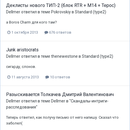
Деклисты нового ТИП-2 (блок RTR + М14 + Терос)
Dellmer
ответил в теме
Pokrovskiy
в
Standard (type2)
а Boros Charm для кого там?
1 октября 2013
676 ответов
Junk aristocrats
Dellmer
ответил в теме
thenewestone
в
Standard (type2)
сигарду, слонов.
11 августа 2013
10 ответов
Разыскивается Толкачев Дмитрий Валентинович
Dellmer
ответил в теме
Dellmer
в
"Скандалы-интриги-
расследования"
Теперь ответил, как получу письмо от него напишу. Сказал что
заболел(