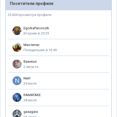
Посетители профиля
23 604 просмотра профиля
EgorkaParovozik
Вторник в 20:29
Max-terran
Понедельник в 16:49
Bawerus
2 августа
Neirl
29 июля
RAMATAKE
28 июля
gasagara
24 июля