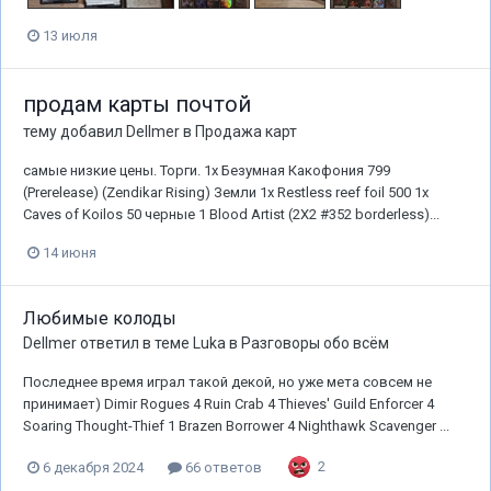
13 июля
продам карты почтой
тему добавил
Dellmer
в
Продажа карт
самые низкие цены. Торги. 1x Безумная Какофония 799
(Prerelease) (Zendikar Rising) Земли 1x Restless reef foil 500 1x
Caves of Koilos 50 черные 1 Blood Artist (2X2 #352 borderless)...
14 июня
Любимые колоды
Dellmer
ответил в теме
Luka
в
Разговоры обо всём
Последнее время играл такой декой, но уже мета совсем не
принимает) Dimir Rogues 4 Ruin Crab 4 Thieves' Guild Enforcer 4
Soaring Thought-Thief 1 Brazen Borrower 4 Nighthawk Scavenger ...
2
6 декабря 2024
66 ответов