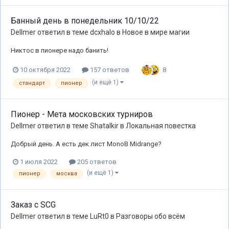
Банный день в понедельник 10/10/22
Dellmer
ответил в теме
dcxhalo
в
Новое в мире магии
Никтос в пионере надо банить!
8
10 октября 2022
157 ответов
(и ещё 1)
стандарт
пионер
Пионер - Мета московских турниров
Dellmer
ответил в теме
Shatalkir
в
Локальная повестка
Добрый день. А есть дек лист МonoB Midrange?
1 июля 2022
205 ответов
(и ещё 1)
пионер
москва
Заказ с SCG
Dellmer
ответил в теме
LuRt0
в
Разговоры обо всём