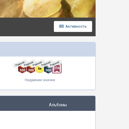
Активность
Редкий
Редкий
Редкий
Редкий
Редкий
Недавние значки
Альбомы