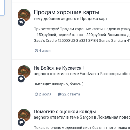
Продам хорошие карты
тему добавил
aegnoro
в
Продажа карт
Приветствую! Продам хорошие карты, надежно упак
= 150 рублей, первый класс = 220 рублей. Возможна 
Gaea's Cradle 125000 USG #321 SP EN Serra's Sanctum 413
4 июля
Не Бойся, не Кусается !
aegnoro
ответил в теме
Faridzan
в
Разговоры обо
Выглядит шикарно, боюсь )
2 июля
22 ответа
Помогите с оценкой колоды
aegnoro
ответил в теме
Sargon
в
Локальная пове
Пока это очень медленный лист без внятного плана н