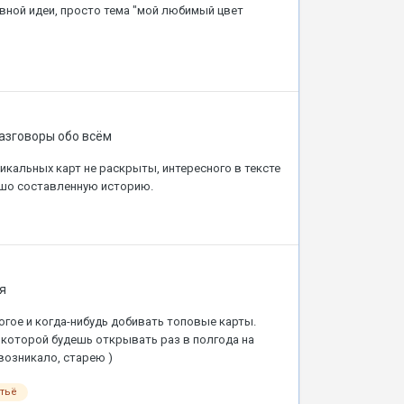
вной идеи, просто тема "мой любимый цвет
азговоры обо всём
икальных карт не раскрыты, интересного в тексте
рошо составленную историю.
я
огое и когда-нибудь добивать топовые карты.
 которой будешь открывать раз в полгода на
 возникало, старею )
тьё