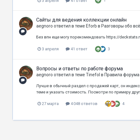
1
3 апреля
41 ответ
Сайты для ведения коллекции онлайн
aegnoro
ответил в теме
Eforb
в
Разговоры обо вс
Без впн еще могу порекомендовать https://deckstats.n
3
3 апреля
41 ответ
Вопросы и ответы по работе форума
aegnoro
ответил в теме
Tinefol
в
Правила форума
Лучше в обычный раздел с продажей карт, он индекс
теме и указать стоимость. Посмотри по примеру друг
4
27 марта
4 048 ответов