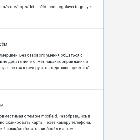
m/store/apps/details?id=com.tcgplayer.tcgplayer
всём
ммерцией. Без базового умения общаться с
овле делать нечего. Нет никаких оправданий в
де завтра к вечеру что-то должно приехать". ...
ём
овместимая с тем же moxfield. Разобравшись в
но сканировать карты через камеру телефона,
ный язык/сет/состояние/фойл и затем...