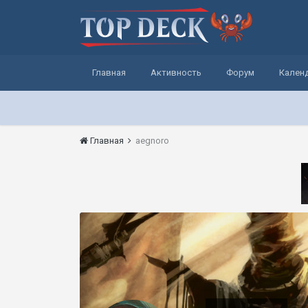
Главная
Активность
Форум
Кален
Главная
aegnoro