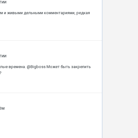
гии
ами и живыми дельными комментариями, редкая
гии
ылые времена. @Bigboss Может быть закрепить
?
ём