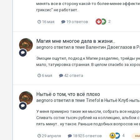
менять все в сторону какой-то более-менее эффекти
гриксис" не работает.
2
16 мая
19 ответов
Магия мне многое дала в жизни...
aegnoro
ответил в теме
Валентин Двоеглазов
в
Р
Эмоции ощутил, подход к Магии разделяю, трейды ун
мало, татуировка странная. В целом спасибо за хо
6 мая
42 ответа
Нытьё о том, что всё плохо
aegnoro
ответил в теме
Tinefol
в
Нытьё Клуб ныть
У меня примерно такие же мысли, собрать все недор
Сливать сотни тысяч рублей на коллекцию, альбом с
пять минут.. ну такое. Раньше подобных вопросов не
4
29 апреля
18 925 ответов
ны