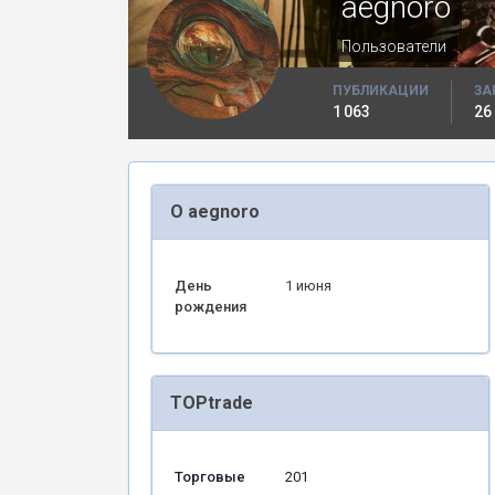
aegnoro
Пользователи
ПУБЛИКАЦИИ
ЗА
1 063
26
О aegnoro
День
1 июня
рождения
TOPtrade
Торговые
201