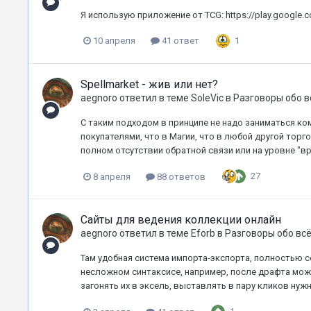
Я использую приложение от TCG: https://play.google.co
1
10 апреля
41 ответ
Spellmarket - жив или нет?
aegnoro
ответил в теме
SoleVic
в
Разговоры обо 
С таким подходом в принципе не надо заниматься ко
покупателями, что в Магии, что в любой другой торг
полном отсутствии обратной связи или на уровне "вро
27
8 апреля
88 ответов
Сайты для ведения коллекции онлайн
aegnoro
ответил в теме
Eforb
в
Разговоры обо вс
Там удобная система импорта-экспорта, полностью с
несложном синтаксисе, например, после драфта мож
загонять их в эксель, выставлять в пару кликов нуж