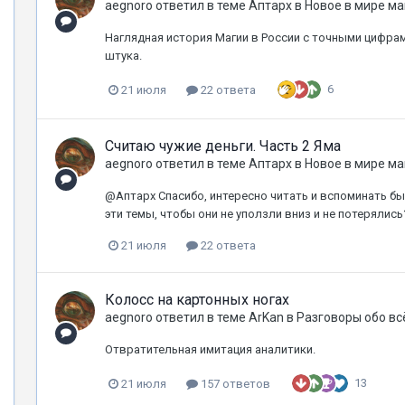
aegnoro
ответил в теме
Аптарх
в
Новое в мире ма
Наглядная история Магии в России с точными цифр
штука.
6
21 июля
22 ответа
Считаю чужие деньги. Часть 2 Яма
aegnoro
ответил в теме
Аптарх
в
Новое в мире ма
@Аптарх Спасибо, интересно читать и вспоминать б
эти темы, чтобы они не уползли вниз и не потерялись
21 июля
22 ответа
Колосс на картонных ногах
aegnoro
ответил в теме
ArKan
в
Разговоры обо вс
Отвратительная имитация аналитики.
13
21 июля
157 ответов