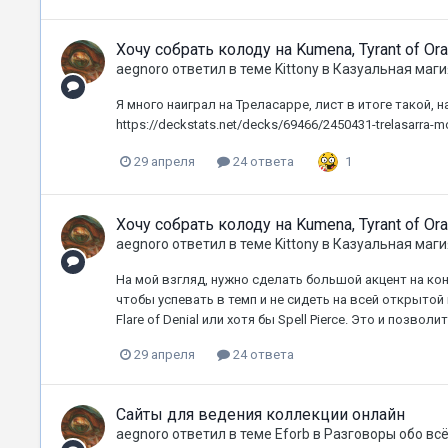
Хочу собрать колоду на Kumena, Tyrant of Or
aegnoro
ответил в теме
Kittony
в
Казуальная маги
Я много наиграл на Треласарре, лист в итоге такой, 
https://deckstats.net/decks/69466/2450431-trelasarra-
1
29 апреля
24 ответа
Хочу собрать колоду на Kumena, Tyrant of Or
aegnoro
ответил в теме
Kittony
в
Казуальная маги
На мой взгляд, нужно сделать большой акцент на кон
чтобы успевать в темп и не сидеть на всей открыто
Flare of Denial или хотя бы Spell Pierce. Это и позволи
29 апреля
24 ответа
Сайты для ведения коллекции онлайн
aegnoro
ответил в теме
Eforb
в
Разговоры обо вс