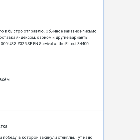
ую и быстро отправлю. Обычное заказное письмо
доставка яндексом, озоном и другие варианты.
00 USG #325 SP EN Survival of the Fittest 34400...
 всём
стка
а победу, в которой закинули стейплы. Тут надо