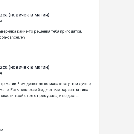
azca (новичек в магии)
я
наверняка какие-то решения тебя пригодятся.
moon-dancer/en
azca (новичек в магии)
я
тр магии. Чем дешевле по мана косту, тем лучше,
й мане. Есть неплохие бюджетные варианты типа
т спасти твой стол от ремувала, и не даст...
ём