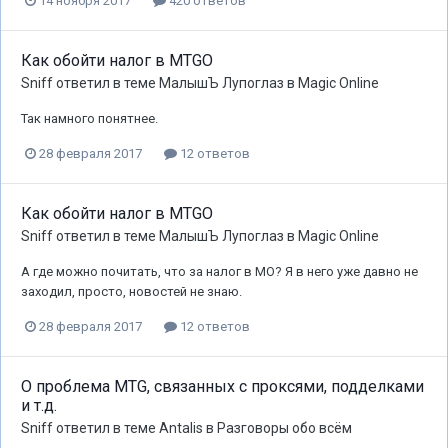
14 ноября 2017
420 ответов
Как обойти налог в MTGO
Sniff
ответил в теме
МалышЪ Лупоглаз
в
Magic Online
Так намного понятнее.
28 февраля 2017
12 ответов
Как обойти налог в MTGO
Sniff
ответил в теме
МалышЪ Лупоглаз
в
Magic Online
А где можно почитать, что за налог в МО? Я в него уже давно не
заходил, просто, новостей не знаю.
28 февраля 2017
12 ответов
О проблема MTG, связанных с проксями, подделками
и т.д.
Sniff
ответил в теме
Antalis
в
Разговоры обо всём