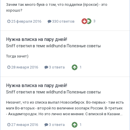
Зачем так много букв о том, что подделки (прокси) - это
хорошо?
3
25 февраля 2016
330 ответов
Нужна вписка на пару дней!
Sniff
ответил в теме
wildhund
в
Полезные советы
Тогда зачет)
1
28 января 2016
3 ответа
Нужна вписка на пару дней!
Sniff
ответил в теме
wildhund
в
Полезные советы
Низачет, что из списка выпал Новосибирск. Во-первых - там есть
маги Во-вторых - второй по величине зоопарк России. В-третьих
- Академгородок. Но это лично мое мнение. С впиской в Казани...
1
27 января 2016
3 ответа