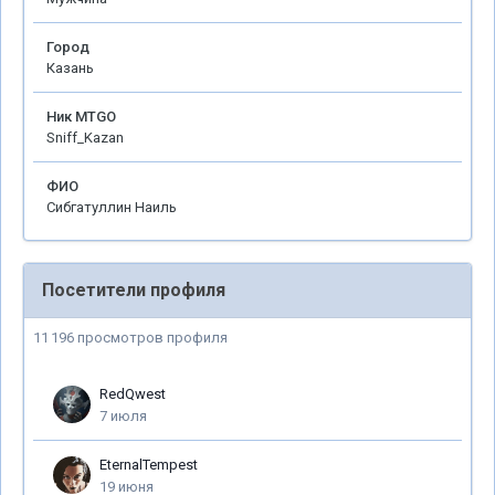
Город
Казань
Ник MTGO
Sniff_Kazan
ФИО
Сибгатуллин Наиль
Посетители профиля
11 196 просмотров профиля
RedQwest
7 июля
EternalTempest
19 июня