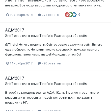
А вот эти вот "Все плохо, но я поставлю тебе 5" - это абсолютно
неверно. Все люди взрослые, синдромом отличника никто не...
6
10 января 2018
274 ответа
АДМ'2017
Sniff
ответил в теме
Tinefol
в
Разговоры обо всём
@Tinefol Ну, что поделать. Сейчас редко захожу на сайт. Вы его
еще и обновили, Непривычно, но красиво. И, похоже, намного
функциональнее, чем раньше! Молодцы, спасибо!
14 ноября 2017
420 ответов
АДМ'2017
Sniff
ответил в теме
Tinefol
в
Разговоры обо всём
Второй год подряд зевнул АДМ. Жаль. В магию играет много
классных и интересных людей, которым приятно дарить
подарки на НГ.