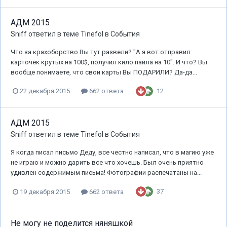
АДМ 2015
Sniff
ответил в теме
Tinefol
в
События
Что за крахоборство Вы тут развели? "А я вот отправил
карточек крутых на 100$, получил кило пайла на 10". И что? Вы
вообще понимаете, что свои карты Вы ПОДАРИЛИ? Да-да...
12
22 декабря 2015
662 ответа
АДМ 2015
Sniff
ответил в теме
Tinefol
в
События
Я когда писал письмо Деду, все честно написал, что в магию уже
не играю и можно дарить все что хочешь. Был очень приятно
удивлен содержимым письма! Фотографии распечатаны на...
37
19 декабря 2015
662 ответа
Не могу не поделится няняшкой