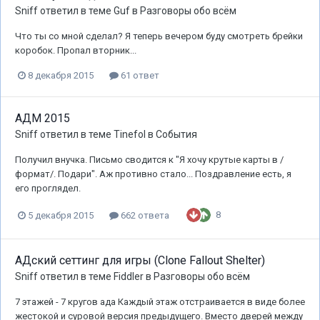
Sniff
ответил в теме
Guf
в
Разговоры обо всём
Что ты со мной сделал? Я теперь вечером буду смотреть брейки
коробок. Пропал вторник...
8 декабря 2015
61 ответ
АДМ 2015
Sniff
ответил в теме
Tinefol
в
События
Получил внучка. Письмо сводится к "Я хочу крутые карты в /
формат/. Подари". Аж противно стало... Поздравление есть, я
его проглядел.
8
5 декабря 2015
662 ответа
АДский сеттинг для игры (Clone Fallout Shelter)
Sniff
ответил в теме
Fiddler
в
Разговоры обо всём
7 этажей - 7 кругов ада Каждый этаж отстраивается в виде более
жестокой и суровой версия предыдущего. Вместо дверей между