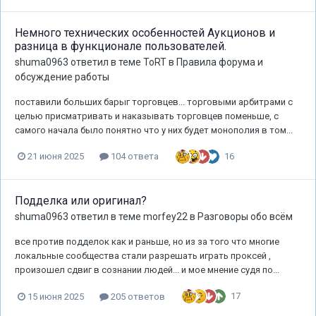
Немного технических особенностей Аукционов и
разница в функционале пользователей.
shuma0963
ответил в теме
ToRT
в
Правила форума и
обсуждение работы
поставили больших барыг торговцев... торговыми арбитрами с
целью присматривать и наказывать торговцев поменьше, с
самого начала было понятно что у них будет монополия в том...
16
21 июня 2025
104 ответа
Подделка или оригинал?
shuma0963
ответил в теме
morfey22
в
Разговоры обо всём
все против подделок как и раньше, но из за того что многие
локальные сообщества стали разрешать играть проксей ,
произошел сдвиг в сознании людей... и мое мнение судя по...
17
15 июня 2025
205 ответов