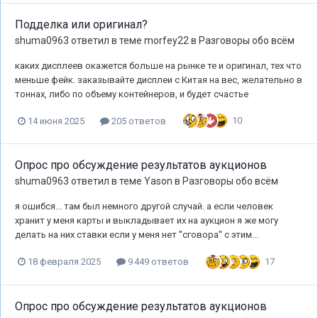
Подделка или оригинал?
shuma0963
ответил в теме
morfey22
в
Разговоры обо всём
каких дисплеев окажется больше на рынке те и оригинал, тех что
меньше фейк. заказывайте дисплеи с Китая на вес, желательно в
тоннах, либо по объему контейнеров, и будет счастье
10
14 июня 2025
205 ответов
Опрос про обсуждение результатов аукционов
shuma0963
ответил в теме
Yason
в
Разговоры обо всём
я ошибся... там был немного другой случай. а если человек
хранит у меня карты и выкладывает их на аукцион я же могу
делать на них ставки если у меня нет ''сговора'' с этим...
17
18 февраля 2025
9 449 ответов
Опрос про обсуждение результатов аукционов