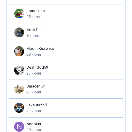
Lomoshka
25 июля
ximik1th
8 июля
Maxim Kisilenko
28 июня
DeathGod59
23 июня
Saracen Jr
23 июня
JakeBurchill
21 июня
Nnobius
19 июня