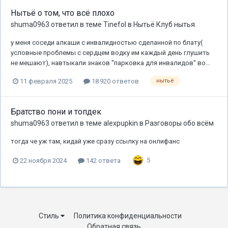
Нытьё о том, что всё плохо
shuma0963
ответил в теме
Tinefol
в
Нытьё Клуб нытья
у меня соседи алкаши с инвалидностью сделанной по блату(
условные проблемы с сердцем водку им каждый день глушить
не мешают), навтыкали знаков ''парковка для инвалидов'' во...
11 февраля 2025
18 920 ответов
нытьё
Братство пони и топдек
shuma0963
ответил в теме
alexpupkin
в
Разговоры обо всём
тогда че уж там, кидай уже сразу ссылку на онлифанс
5
22 ноября 2024
142 ответа
Стиль
Политика конфиденциальности
Обратная связь