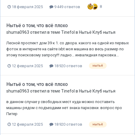
8
18 февраля 2025
9 449 ответов
Нытьё о том, что всё плохо
shuma0963
ответил в теме
Tinefol
в
Нытьё Клуб нытья
Лесной проспект дом 39 к 1. со двора. какого на одной из первых
фоток в интернете на сайте ixbt моя машина во весь размер по
этому поисковому запросу!!! ладно... инвалидная парковка...
12 февраля 2025
18 920 ответов
нытьё
Нытьё о том, что всё плохо
shuma0963
ответил в теме
Tinefol
в
Нытьё Клуб нытья
в данном случае у свободных мест куда можно поставить
машины рядом с подъездами нет знака парковки. вопрос про
Питер
12 февраля 2025
18 920 ответов
нытьё