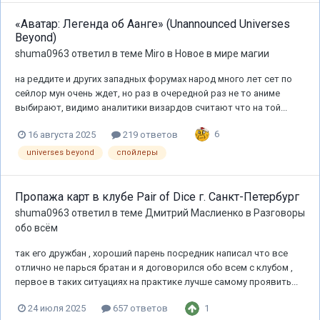
«Аватар: Легенда об Аанге» (Unannounced Universes
Beyond)
shuma0963
ответил в теме
Miro
в
Новое в мире магии
на реддите и других западных форумах народ много лет сет по
сейлор мун очень ждет, но раз в очередной раз не то аниме
выбирают, видимо аналитики визардов считают что на той...
6
16 августа 2025
219 ответов
universes beyond
спойлеры
Пропажа карт в клубе Pair of Dice г. Санкт-Петербург
shuma0963
ответил в теме
Дмитрий Маслиенко
в
Разговоры
обо всём
так его дружбан , хороший парень посредник написал что все
отлично не парься братан и я договорился обо всем с клубом ,
первое в таких ситуациях на практике лучше самому проявить...
1
24 июля 2025
657 ответов