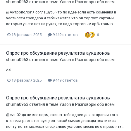
shuma0963
ответил в теме
Yason
в
Разговоры обо всём
@Антрополог я соглашусь что по идее если есть сомнения в
честности трейдера и тебе кажется что он торгует картами
которых у него нет на руках, то надо торговым арбитрам в...
6
18 февраля 2025
9 449 ответов
Опрос про обсуждение результатов аукционов
shuma0963
ответил в теме
Yason
в
Разговоры обо всём
del.
18 февраля 2025
9 449 ответов
Опрос про обсуждение результатов аукционов
shuma0963
ответил в теме
Yason
в
Разговоры обо всём
@eva-02 да не все норм, скинет тебе адрес для отправки того
кто выиграет этот аукцион. какой смысл дважды платить за
почту. но ты можешь специально условно месяц не отправлять...