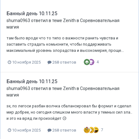
Банный день 10.11.25
shuma0963
ответил в теме
Zenith
в
Соревновательная
магия
там было вроде что то типо о важности ранить чувства и
заставить страдать комьюнити, чтобы поддерживать
максимальный уровень злорадства и высокомерия, проще...
4
10 ноября 2025
268 ответов
Банный день 10.11.25
shuma0963
ответил в теме
Zenith
в
Соревновательная
магия
эх, по легоси разбан волчка сбалансировал бы формат и сделал
мир добрее, но сегодня слишком много власти у темных сил зла..
и это на вряд ли произойдет 😥
7
10 ноября 2025
268 ответов