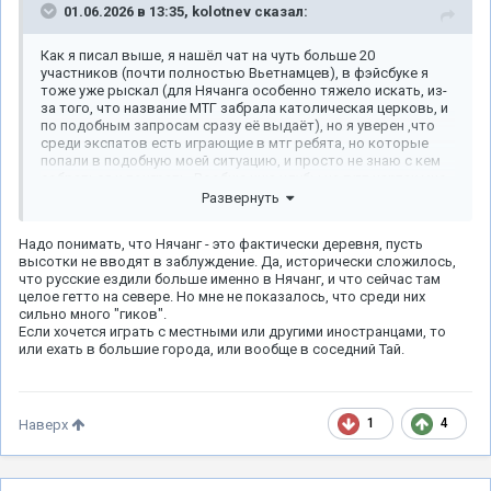
01.06.2026 в 13:35,
kolotnev
сказал:
Как я писал выше, я нашёл чат на чуть больше 20
участников (почти полностью Вьетнамцев), в фэйсбуке я
тоже уже рыскал (для Нячанга особенно тяжело искать, из-
за того, что название МТГ забрала католическая церковь, и
по подобным запросам сразу её выдаёт), но я уверен ,что
среди экспатов есть играющие в мтг ребята, но которые
попали в подобную моей ситуацию, и просто не знаю с кем
собраться и поиграть. Вообще ища клубы на гугл картах мне
выдавало только один, в Хошимине)
Развернуть
Ну и опять же, ни одного гейм стора, ни настолок не купить,
Надо понимать, что Нячанг - это фактически деревня, пусть
ни ваху, ни карты, ни**ра (если не брать маркет плейсы), а в
высотки не вводят в заблуждение. Да, исторически сложилось,
другие города часто не поездишь
что русские ездили больше именно в Нячанг, и что сейчас там
целое гетто на севере. Но мне не показалось, что среди них
сильно много "гиков".
Если хочется играть с местными или другими иностранцами, то
или ехать в большие города, или вообще в соседний Тай.
1
4
Наверх