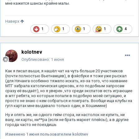
мне кажется шансы крайне малы.
Наверх
1
1
1
1
4
kolotnev
Опубликовано:
1 июня
Как я писал выше, я нашёл чат на чуть больше 20 участников
(почти полностью Вьетнамцев), в фэйсбуке я тоже уже рыскал
(для Нячанга особенно тяжело искать, из-за того, что название
МТГ забрала католическая церковь, и по подобным запросам
сразу её выдаёт), но я уверен ,что среди экспатов есть играющие
в мтг ребята, но которые попали в подобную моей ситуацию, и
просто не знаю с кем собраться и поиграть. Вообще ища клубы на
гугл картах мне выдавало только один, в Хошимине)
Ну и опять же, ни одного гейм стора, ни настолок не купить, ни
ваху, ни карты, ни**ра (если не брать маркет плейсы), а в другие
города часто не поездишь
Изменено
1 июня
пользователем kolotnev