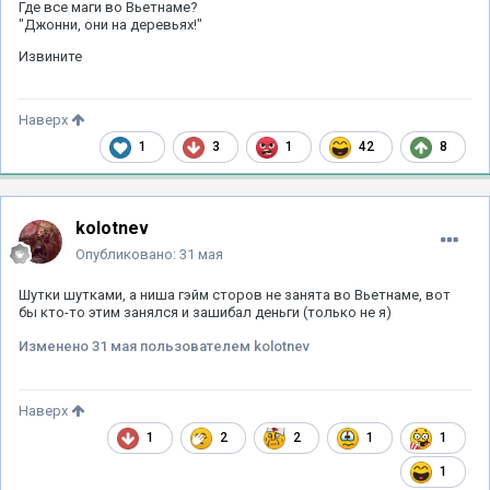
Где все маги во Вьетнаме?
"Джонни, они на деревьях!"
Извините
Наверх
1
3
1
42
8
kolotnev
Опубликовано:
31 мая
Шутки шутками, а ниша гэйм сторов не занята во Вьетнаме, вот
бы кто-то этим занялся и зашибал деньги (только не я)
Изменено
31 мая
пользователем kolotnev
Наверх
1
2
2
1
1
1