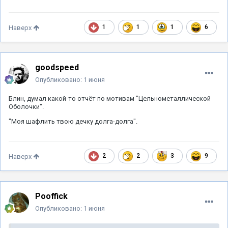
1
1
1
6
Наверх
goodspeed
Опубликовано:
1 июня
Блин, думал какой-то отчёт по мотивам "Цельнометаллической
Оболочки".
"Моя шафлить твою дечку долга-долга".
2
2
3
9
Наверх
Pooffick
Опубликовано:
1 июня