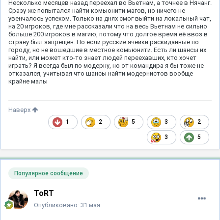
Несколько месяцев назад переехал во Вьетнам, а точнее в Нячанг.
Сразу же попытался найти комьюнити магов, но ничего не
увенчалось успехом. Только на днях смог выйти на локальный чат,
на 20 игроков, где мне рассказали что на весь Вьетнам не сильно
больше 200 игроков в магию, потому что долгое время её ввоз в
страну был запрещён. Но если русские ячейки раскиданные по
городу, но не вошедшие в местное комьюнити. Есть ли шансы их
найти, или может кто-то знает людей переехавших, кто хочет
играть? Я всегда был по модерну, но от командира я бы тоже не
отказался, учитывая что шансы найти модернистов вообще
крайне малы
Наверх
1
2
5
3
2
3
5
Популярное сообщение
ToRT
Опубликовано:
31 мая