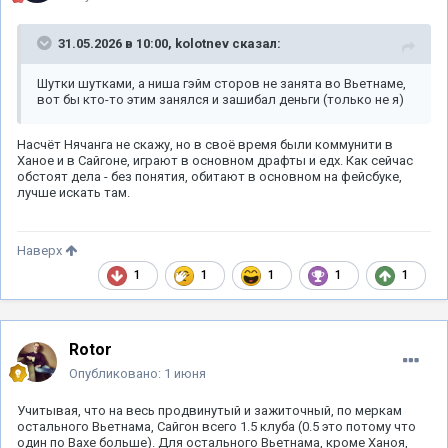
31.05.2026 в 10:00,
kolotnev
сказал:
Шутки шутками, а ниша гэйм сторов не занята во Вьетнаме,
вот бы кто-то этим занялся и зашибал деньги (только не я)
Насчёт Нячанга не скажу, но в своё время были коммунити в
Ханое и в Сайгоне, играют в основном драфты и едх. Как сейчас
обстоят дела - без понятия, обитают в основном на фейсбуке,
лучше искать там.
Наверх
1
1
1
1
1
Rotor
Опубликовано:
1 июня
Учитывая, что на весь продвинутый и зажиточный, по меркам
остального Вьетнама, Сайгон всего 1.5 клуба (0.5 это потому что
один по Вахе больше). Для остального Вьетнама, кроме Ханоя,