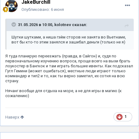
JakeBurchill
Опубликовано:
6 июня
31.05.2026 в 10:00,
kolotnev
сказал:
Шутки шутками, а ниша гэйм сторов не занята во Вьетнаме,
вот бы кто-то этим занялся и зашибал деньги (только не я)
Я туда планирую переезжать (правда, в Сайгон) и, судя по
первоначальному изучению вопроса, проще всего на выхи брать
лоукостер в Бангкок и там играть большие ивенты. Как подсказал
Гугл Гемини (может ошибаться), местные люди играют только
коммандер и тип2 и то, как ты верно заметил, их сотня на всю
страну.
Нячанг вообще для отдыха на море, а не для игры в магию (к
сожалению)
1
Наверх