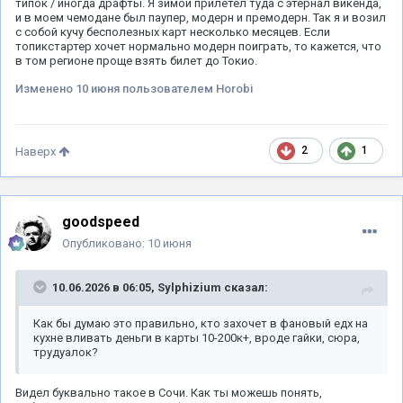
типок / иногда драфты. Я зимой прилетел туда с этернал викенда,
и в моем чемодане был паупер, модерн и премодерн. Так я и возил
с собой кучу бесполезных карт несколько месяцев. Если
топикстартер хочет нормально модерн поиграть, то кажется, что
в том регионе проще взять билет до Токио.
Изменено
10 июня
пользователем Horobi
2
1
Наверх
goodspeed
Опубликовано:
10 июня
10.06.2026 в 06:05,
Sylphizium
сказал:
Как бы думаю это правильно, кто захочет в фановый едх на
кухне вливать деньги в карты 10-200к+, вроде гайки, сюра,
трудуалок?
Видел буквально такое в Сочи. Как ты можешь понять,