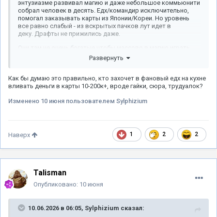
энтузиазме развивал магию и даже небольшое коммьюнити
собрал человек в десять. Едх/командир исключительно,
помогал заказывать карты из Японии/Кореи. Но уровень
все равно слабый - из вскрытых пачков лут идет в
деку. Драфты не прижились даже.
Они там не очень богатые чтобы массово в магию играть
Развернуть
Как бы думаю это правильно, кто захочет в фановый едх на кухне
вливать деньги в карты 10-200к+, вроде гайки, сюра, трудуалок?
Изменено
10 июня
пользователем Sylphizium
1
2
2
Наверх
Talisman
Опубликовано:
10 июня
10.06.2026 в 06:05,
Sylphizium
сказал: