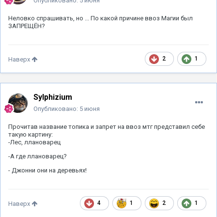
Опубликовано:
5 июня
Неловко спрашивать, но ... По какой причине ввоз Магии был
ЗАПРЕЩЁН?
2
1
Наверх
Sylphizium
Опубликовано:
5 июня
Прочитав название топика и запрет на ввоз мтг представил себе
такую картину:
-Лес, ллановарец
-А где ллановарец?
- Джонни они на деревьях!
4
1
2
1
Наверх