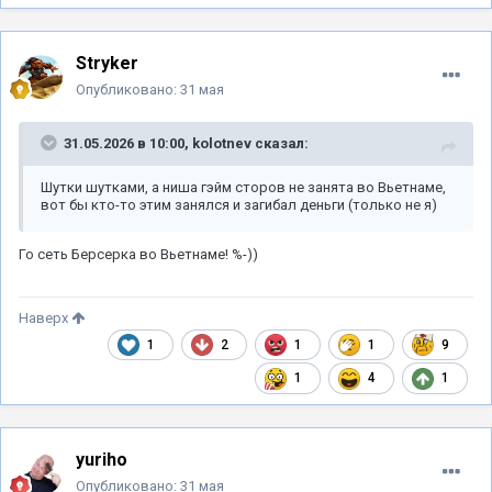
Stryker
Опубликовано:
31 мая
31.05.2026 в 10:00,
kolotnev
сказал:
Шутки шутками, а ниша гэйм сторов не занята во Вьетнаме,
вот бы кто-то этим занялся и загибал деньги (только не я)
Го сеть Берсерка во Вьетнаме! %-))
Наверх
1
2
1
1
9
1
4
1
yuriho
Опубликовано:
31 мая