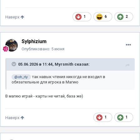
1
6
2
Наверх
Sylphizium
Опубликовано:
5 июня
05.06.2026 в 11:44,
Myrsmith
сказал:
так навык чтения никогда не входил в
@oh_rly
обязательные для игрока в Магию
В магию играй - карты не читай, база же)
1
1
Наверх