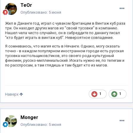
TeOr
Опубликовано:
5 июня
Жил в Дананге год, играл с чуваком британцем в Винтаж куб раза
три. Он находил других магов из "своей тусовки" в компанию.
Нашел чела чисто случайно, он в сабреддите по данангу писал
"кто будет играть в винтаж куб". Невероятное совпадение.
Я сомневаюсь, что магия есть в Нячанге. Однако, могу сказать
точно - в каждом популярном иностранном городе есть русская
тусовка настольщиков/гиков, это своего рода культурный
феномен, русско-миллениальский. Искать нужно ее, по телегам и
по расспросам, а там глядишь и там будет кто из магов.
1
1
Наверх
Monger
Опубликовано:
5 июня