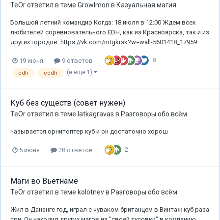
TeOr
ответил в теме
Growlmon
в
Казуальная магия
Большой летний командир Когда: 18 июля в 12:00 Ждем всех
любителей соревновательного EDH, как из Красноярска, так и из
других городов. https://vk.com/mtgkrsk?w=wall-5601418_17959
8
19 июня
9 ответов
(и ещё 1)
edh
cedh
Куб без существ (совет нужен)
TeOr
ответил в теме
latkagravas
в
Разговоры обо всём
называется орнитоптер куб и он достаточно хорош
2
5 июня
28 ответов
Маги во Вьетнаме
TeOr
ответил в теме
kolotnev
в
Разговоры обо всём
Жил в Дананге год, играл с чуваком британцем в Винтаж куб раза
три. Он находил других магов из "своей тусовки" в компанию.