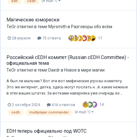
(и ещё 1)
edh
cedh
Магические юморески
TeOr
ответил в теме
Myrsmith
в
Разговоры обо всём
17
28 апреля
73 ответа
Российский cEDH комитет (Russian cEDH Committee) -
официальная тема
TeOr
ответил в теме
Daedr
в
Новое в мире магии
А был ли мальчик? Вот эти вот мифические угрозы комитету.
Это же интернет, детка, здесь могут послать н...й. какие нежные
в этих ваших штатах. За вотками наверняка уже очередь из...
14
2 октября 2024
616 ответов
(и ещё 1)
cedh
multiplayer commander
EDH теперь официально под WOTC