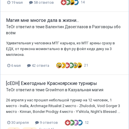
14
19 мая
58 ответов
Магия мне многое дала в жизни...
TeOr
ответил в теме
Валентин Двоеглазов
в
Разговоры обо
всём
Удивительная у человека МТГ карьера, из МТГ арены сразу в
ЕДХ, от прекона моментально в фул ру фойл кедх деку за 3
миллиона.
21
6 мая
42 ответа
[cEDH] Ежегодные Красноярские турниры
TeOr
ответил в теме
Growlmon
в
Казуальная магия
26 апреля у нас прошел небольшой турнир на 12 человек, 1
место - Inalla, Archmage Ritualist 2 место - Zhulodok, Void Gorger 3
место - Kinnan, Bonder Prodigy 4 место - Y'shtola, Night's Blessed ...
12
30 апреля
9 ответов