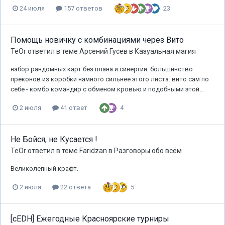
23
24 июля
157 ответов
Помощь новичку с комбинациями через Вито
TeOr
ответил в теме
Арсений Гусев
в
Казуальная магия
набор рандомных карт без плана и синергии. большинство
преконов из коробки намного сильнее этого листа. вито сам по
себе - комбо командир с обменом кровью и подобными этой...
4
2 июля
41 ответ
Не Бойся, не Кусается !
TeOr
ответил в теме
Faridzan
в
Разговоры обо всём
Великолепный крафт.
5
2 июля
22 ответа
[cEDH] Ежегодные Красноярские турниры