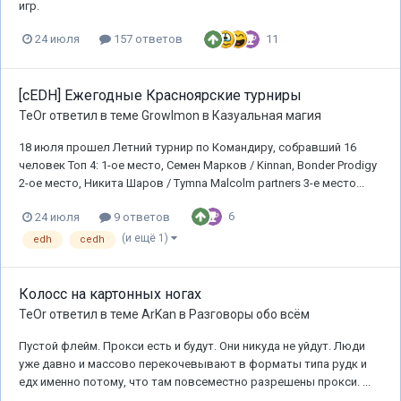
игр.
11
24 июля
157 ответов
[cEDH] Ежегодные Красноярские турниры
TeOr
ответил в теме
Growlmon
в
Казуальная магия
18 июля прошел Летний турнир по Командиру, собравший 16
человек Топ 4: 1-ое место, Семен Марков / Kinnan, Bonder Prodigy
2-ое место, Никита Шаров / Tymna Malcolm partners 3-е место...
6
24 июля
9 ответов
(и ещё 1)
edh
cedh
Колосс на картонных ногах
TeOr
ответил в теме
ArKan
в
Разговоры обо всём
Пустой флейм. Прокси есть и будут. Они никуда не уйдут. Люди
уже давно и массово перекочевывают в форматы типа рудк и
едх именно потому, что там повсеместно разрешены прокси. ...