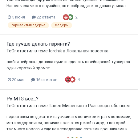
Нашел чела чисто случайно, он в сабреддите по данангу писал...
2
5 июня
22 ответа
горизонтымодерна
модерн
Где лучше делать паринги?
TeOr
ответил в теме
torchik
в
Локальная повестка
любая нейронка должна суметь сделать швейцарский турнир за
один короткий промпт
4
20 мая
16 ответов
Ру MTG всё...?
TeOr
ответил в теме
Павел Мишенков
в
Разговоры обо всём
перестанем нетдекать и науськивать новичков играть поломами,
мета оздоровится, новички польются рекой в игру, в которой
так много нового и еще не исследовано сотнями прошниками и...