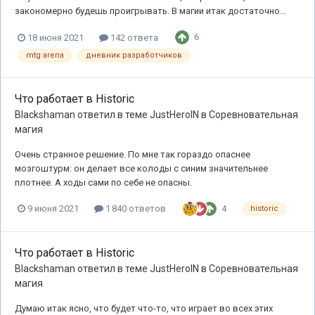
закономерно будешь проигрывать. В магии итак достаточно...
6
18 июня 2021
142 ответа
mtg arena
дневник разработчиков
Что работает в Historic
Blackshaman
ответил в теме
JustHeroIN
в
Соревновательная
магия
Очень странное решение. По мне так гораздо опаснее
мозгоштурм: он делает все колоды с синим значительнее
плотнее. А ходы сами по себе не опасны.
4
9 июня 2021
1 840 ответов
historic
Что работает в Historic
Blackshaman
ответил в теме
JustHeroIN
в
Соревновательная
магия
Думаю итак ясно, что будет что-то, что играет во всех этих