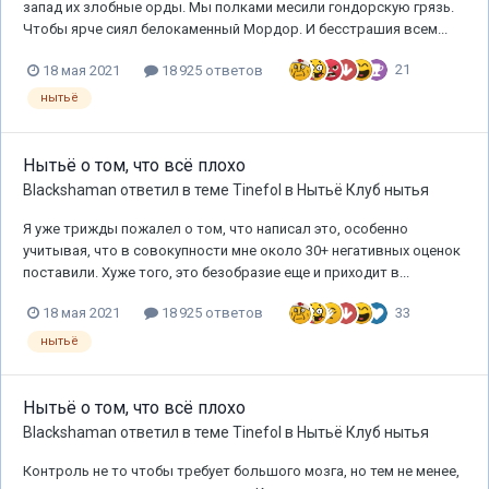
запад их злобные орды. Мы полками месили гондорскую грязь.
Чтобы ярче сиял белокаменный Мордор. И бесстрашия всем...
21
18 мая 2021
18 925 ответов
нытьё
Нытьё о том, что всё плохо
Blackshaman
ответил в теме
Tinefol
в
Нытьё Клуб нытья
Я уже трижды пожалел о том, что написал это, особенно
учитывая, что в совокупности мне около 30+ негативных оценок
поставили. Хуже того, это безобразие еще и приходит в...
33
18 мая 2021
18 925 ответов
нытьё
Нытьё о том, что всё плохо
Blackshaman
ответил в теме
Tinefol
в
Нытьё Клуб нытья
Контроль не то чтобы требует большого мозга, но тем не менее,