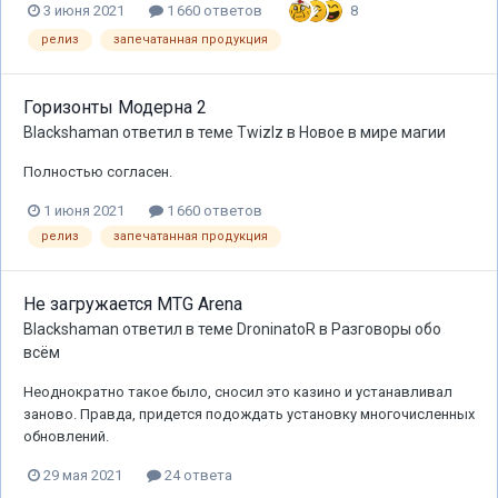
8
3 июня 2021
1 660 ответов
релиз
запечатанная продукция
Горизонты Модерна 2
Blackshaman
ответил в теме
Twizlz
в
Новое в мире магии
Полностью согласен.
1 июня 2021
1 660 ответов
релиз
запечатанная продукция
Не загружается MTG Arena
Blackshaman
ответил в теме
DroninatoR
в
Разговоры обо
всём
Неоднократно такое было, сносил это казино и устанавливал
заново. Правда, придется подождать установку многочисленных
обновлений.
29 мая 2021
24 ответа