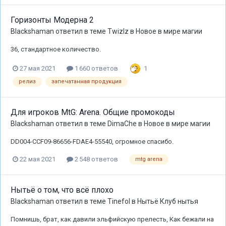
Горизонты Модерна 2
Blackshaman
ответил в теме
Twizlz
в
Новое в мире магии
36, стандартное количество.
1
27 мая 2021
1 660 ответов
релиз
запечатанная продукция
Для игроков MtG: Arena. Общие промокоды
Blackshaman
ответил в теме
DimaChe
в
Новое в мире магии
DD004-CCF09-86656-FDAE4-55540, огромное спасибо.
22 мая 2021
2 548 ответов
mtg arena
Нытьё о том, что всё плохо
Blackshaman
ответил в теме
Tinefol
в
Нытьё Клуб нытья
Помнишь, брат, как давили эльфийскую прелесть, Как бежали на