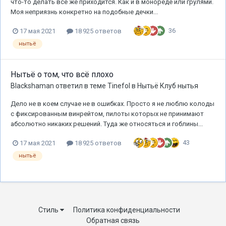
что-то делать все же приходится. Как и в монореде или грулями.
Моя неприязнь конкретно на подобные дечки...
36
17 мая 2021
18 925 ответов
нытьё
Нытьё о том, что всё плохо
Blackshaman
ответил в теме
Tinefol
в
Нытьё Клуб нытья
Дело не в коем случае не в ошибках. Просто я не люблю колоды
с фиксированным винрейтом, пилоты которых не принимают
абсолютно никаких решений. Туда же относяться и гоблины...
43
17 мая 2021
18 925 ответов
нытьё
Стиль
Политика конфиденциальности
Обратная связь