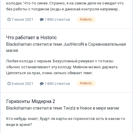
колодах. Что-то синее. Странно, я на самом деле не ожидал что
без работы с топдеком (ходы и джескай контроли например...
7 июня 2021
1 840 ответов
historic
Что работает в Historic
Blackshaman
ответил в теме
JustHeroIN
в
Соревновательная
магия
Любая колода с черным. Безусловный ремувал + тотсизы
обычно останавливают эту колоду. Мейном можно держать
Цепляться за прах, очень сильно сбивает темп.
6 июня 2021
1 840 ответов
historic
Горизонты Модерна 2
Blackshaman
ответил в теме
Twizlz
в
Новое в мире магии
Кто-нибудь знает, будут ли карты из горизонтов хоть в каком-то
виде в арене?