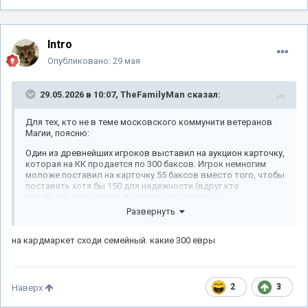
Intro
Опубликовано:
29 мая
29.05.2026 в 10:07,
TheFamilyMan
сказал:
Для тех, кто не в теме московского коммунити ветеранов
Магии, поясню:
Один из древнейших игроков выставил на аукцион карточку,
которая на КК продается по 300 баксов. Игрок немногим
моложе поставил на карточку 55 баксов вместо того, чтобы
поставить хотя бы 150 для надежности (вдруг кто
перебьет), хотя играет фойловыми Гайками и
чернобордерными дуалками. Человек-пылесос аукционов
Развернуть
Топдека, тоже старый проперченный годами магования
игрок, заснайпил карточку ставкой в 55,5 баксов.
на кардмаркет сходи семейный. какие 300 евры
В итоге у Сола маленькая трагедия - дорогая карта ушла за
ништяк, потому что никому не нужна, у Интро маленькая
трагедия, потому что пожалел Солу денег, и только у
Барыгана все в поряде.
2
3
Наверх