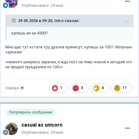
Опубликовано:
29 мая
29.05.2026 в 09:20,
Intro
сказал:
купишь ее за 4500?
Мне щас тут кстати тру дуалки принесут, купишь за 100? /
Излучаю
сарказм
/
<немного шкерюсь заранее, и жду пост на тему «какой я негодяй что
не продал труъдуалки по 100»>
1
3
4
11
Наверх
Популярное сообщение
casual as unicorn
Опубликовано:
29 мая