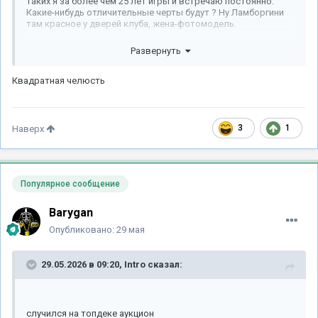
таких я за более чем 25 лет игры и встречаю постоянно.
Какие-нибудь отличительные черты будут ? Ну Ламборгини
там красное у дверей клуба, жена-фотомодель.
Развернуть
Квадратная челюсть
3
1
Наверх
Популярное сообщение
Barygan
Опубликовано:
29 мая
29.05.2026 в 09:20,
Intro
сказал:
случился на топдеке аукцион