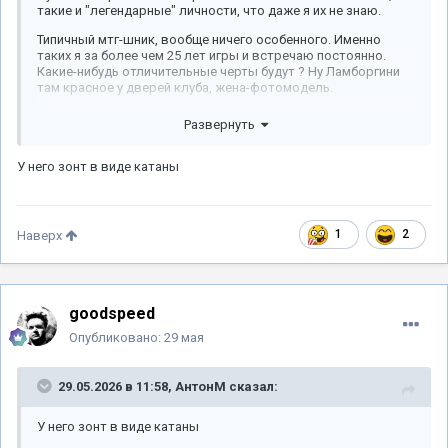
такие и "легендарные" личности, что даже я их не знаю.
Типичный мтг-шник, вообще ничего особенного. Именно
таких я за более чем 25 лет игры и встречаю постоянно.
Какие-нибудь отличительные черты будут ? Ну Ламборгини
там красное у дверей клуба, жена-фотомодель.
Развернуть
У него зонт в виде катаны
1
2
Наверх
goodspeed
Опубликовано:
29 мая
29.05.2026 в 11:58,
АнтонМ
сказал:
У него зонт в виде катаны