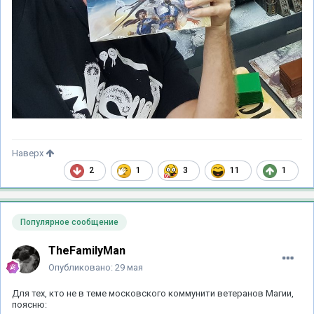
Наверх
2
1
3
11
1
Популярное сообщение
TheFamilyMan
Опубликовано:
29 мая
Для тех, кто не в теме московского коммунити ветеранов Магии,
поясню: