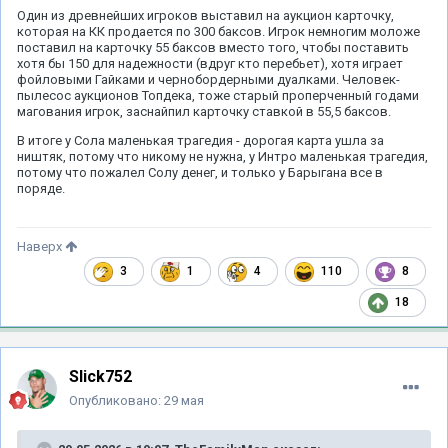
Один из древнейших игроков выставил на аукцион карточку,
которая на КК продается по 300 баксов. Игрок немногим моложе
поставил на карточку 55 баксов вместо того, чтобы поставить
хотя бы 150 для надежности (вдруг кто перебьет), хотя играет
фойловыми Гайками и чернобордерными дуалками. Человек-
пылесос аукционов Топдека, тоже старый проперченный годами
магования игрок, заснайпил карточку ставкой в 55,5 баксов.
В итоге у Сола маленькая трагедия - дорогая карта ушла за
ништяк, потому что никому не нужна, у Интро маленькая трагедия,
потому что пожалел Солу денег, и только у Барыгана все в
поряде.
Наверх
3
1
4
110
8
18
Slick752
Опубликовано:
29 мая