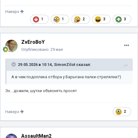
Наверх
1
1
2
3
3
ZvEroBoY
Опубликовано:
29 мая
29.05.2026 в 10:14,
SimonZilot
сказал:
А в чем подоплека отбора у Барыгана палки-стрелялки?)
Эх... дожили, шутки объяснять просят
2
Наверх
AssaultMan2