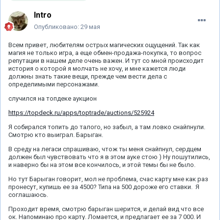
Intro
Опубликовано:
29 мая
Всем привет, любителям острых магических ощущений. Так как
магия не только игра, а еще обмен-продажа-покупка, то вопрос
репутации в нашем деле очень важен. И тут со мной происходит
история о которой я молчать не хочу, и мне кажется люди
должны знать такие вещи, прежде чем вести дела с
определимыми персонажами.
случился на топдеке аукцион
https://topdeck.ru/apps/toptrade/auctions/525924
Я собирался топить до талого, но забыл, а там ловко снайпнули.
Смотрю кто выиграл. Барыган.
В среду на легаси спрашиваю, чтож ты меня снайпнул, сердцем
должен был чувствовать что я в этом ауке стою ) Ну пошутились,
и наверно бы на этом все кончилось, и этой темы бы не было.
Но тут Барыган говорит, мол не проблема, счас карту мне как раз
пронесут, купишь ее за 4500? Типа на 500 дороже его ставки. Я
соглашаюсь.
Проходит время, смотрю барыган шерится, и делай вид что все
ок. Напоминаю про карту. Ломается, и предлагает ее за 7 000. И