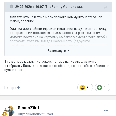
29.05.2026 в 10:07,
TheFamilyMan
сказал:
Для тех, кто не в теме московского коммунити ветеранов
Магии, поясню:
Один из древнейших игроков выставил на аукцион карточку,
которая на КК продается по 300 баксов. Игрок немногим
моложе поставил на карточку 55 баксов вместо того, чтобы
поставить хотя бы 150 для надежности (вдруг кто
перебьет), хотя играет фойловыми Гайками и
чернобордерными дуалками. Человек-пылесос аукционов
Развернуть
Топдека, тоже старый проперченный годами магования
игрок, заснайпил карточку ставкой в 55,5 баксов.
Это вопрос к администрации, почему палку стрелялку не
В итоге у Сола маленькая трагедия - дорогая карта ушла за
отобрали у Барыгана. А раз не отобрали, то вот тебе снайперская
ништяк, потому что никому не нужна, у Интро маленькая
пуля в глаз
трагедия, потому что пожалел Солу денег, и только у
Барыгана все в поряде.
9
1
Наверх
SimonZilot
Опубликовано:
29 мая