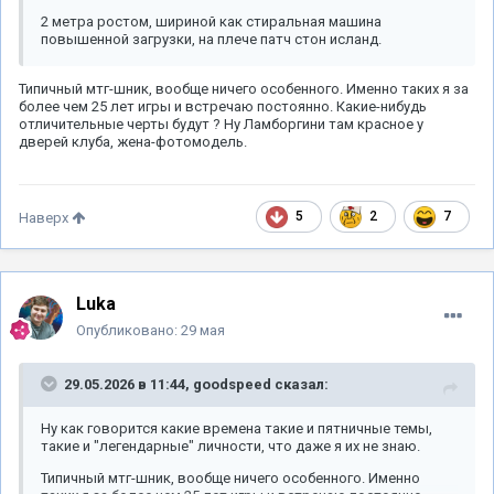
2 метра ростом, шириной как стиральная машина
повышенной загрузки, на плече патч стон исланд.
Типичный мтг-шник, вообще ничего особенного. Именно таких я за
более чем 25 лет игры и встречаю постоянно. Какие-нибудь
отличительные черты будут ? Ну Ламборгини там красное у
дверей клуба, жена-фотомодель.
5
2
7
Наверх
Luka
Опубликовано:
29 мая
29.05.2026 в 11:44,
goodspeed
сказал:
Ну как говорится какие времена такие и пятничные темы,
такие и "легендарные" личности, что даже я их не знаю.
Типичный мтг-шник, вообще ничего особенного. Именно