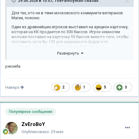
29.05.2026 в 10:07,
TheFamilyMan
сказал:
Для тех, кто не в теме московского коммунити ветеранов
Магии, поясню:
Один из древнейших игроков выставил на аукцион карточку,
которая на КК продается по 300 баксов. Игрок немногим
моложе поставил на карточку 55 баксов вместо того, чтобы
поставить хотя бы 150 для надежности (вдруг кто
перебьет), хотя играет фойловыми Гайками и
чернобордерными дуалками. Человек-пылесос аукционов
Развернуть
Топдека, тоже старый проперченный годами магования
игрок, заснайпил карточку ставкой в 55,5 баксов.
ржомба
В итоге у Сола маленькая трагедия - дорогая карта ушла за
ништяк, потому что никому не нужна, у Интро маленькая
трагедия, потому что пожалел Солу денег, и только у
Барыгана все в поряде.
2
1
5
3
Наверх
Популярное сообщение
ZvEroBoY
Опубликовано:
29 мая