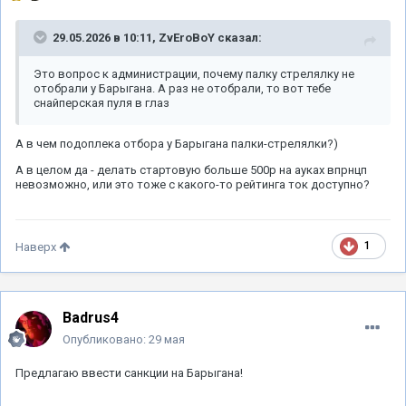
29.05.2026 в 10:11,
ZvEroBoY
сказал:
Это вопрос к администрации, почему палку стрелялку не
отобрали у Барыгана. А раз не отобрали, то вот тебе
снайперская пуля в глаз
А в чем подоплека отбора у Барыгана палки-стрелялки?)
А в целом да - делать стартовую больше 500р на ауках впрнцп
невозможно, или это тоже с какого-то рейтинга ток доступно?
1
Наверх
Badrus4
Опубликовано:
29 мая
Предлагаю ввести санкции на Барыгана!