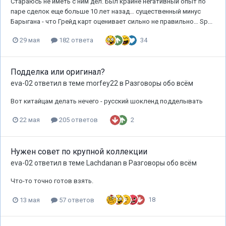
Стараюсь не иметь с ним дел. Был крайне негативный опыт по
паре сделок еще больше 10 лет назад… существенный минус
Барыгана - что Грейд карт оценивает сильно не правильно… Sp...
34
29 мая
182 ответа
Подделка или оригинал?
eva-02
ответил в теме
morfey22
в
Разговоры обо всём
Вот китайцам делать нечего - русский шокленд подделывать
2
22 мая
205 ответов
Нужен совет по крупной коллекции
eva-02
ответил в теме
Lachdanan
в
Разговоры обо всём
Что-то точно готов взять.
18
13 мая
57 ответов