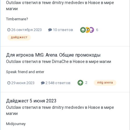
Outclaw
ответил в теме
dmitry medvedev
в
Новое в мире
магии
Timbermare?
6
26 сентября 2023
10 ответов
дайджест
Для игроков MtG: Arena. Общие промокоды
Outclaw
ответил в теме
DimaChe
в
Новое в мире магии
Speak friend and enter
2
29 июня 2023
2 548 ответов
mtg arena
Дайджест 5 июня 2023
Outclaw
ответил в теме
dmitry medvedev
в
Новое в мире
магии
Midijourney