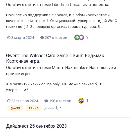
Outclaw
ответил в теме
Libertin
в
Локальная повестка
Полностью поддерживаю прокси, в любом количестве и
качестве, если это не: 1. Официальный турнир по эгидой WotC
(таких нет) 2. Запрещено организаторами турнира. 3...
9
3 марта 2024
207 ответов
Gwent: The Witcher Card Game. Гвинт: Ведьмак.
Карточная игра.
Outclaw
ответил в теме
Maxim Nazarenko
в
Настольные и
прочие игры
А в развитии каких online-only CCG можно сейчас быть
уверенным?
1
23 января 2024
198 ответов
(и ещё 1)
gwent
гвинт
Дайджест 25 сентября 2023