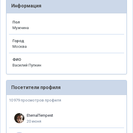
Информация
Пол
Мужчина
Город
Москва
ФИО
Василий Пупкин
Посетители профиля
10 979 просмотров профиля
EternalTempest
20 июня