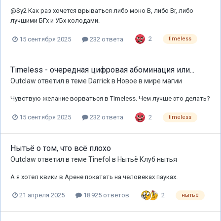
@Sy2 Как раз хочется врываться либо моно B, либо Br, либо
лучшими БГх и УБх колодами.
2
15 сентября 2025
232 ответа
timeless
Timeless - очередная цифровая абоминация или...
Outclaw
ответил в теме
Darrick
в
Новое в мире магии
Чувствую желание ворваться в Timeless. Чем лучше это делать?
2
15 сентября 2025
232 ответа
timeless
Нытьё о том, что всё плохо
Outclaw
ответил в теме
Tinefol
в
Нытьё Клуб нытья
А я хотел квики в Арене покатать на человеках пауках.
2
21 апреля 2025
18 925 ответов
нытьё