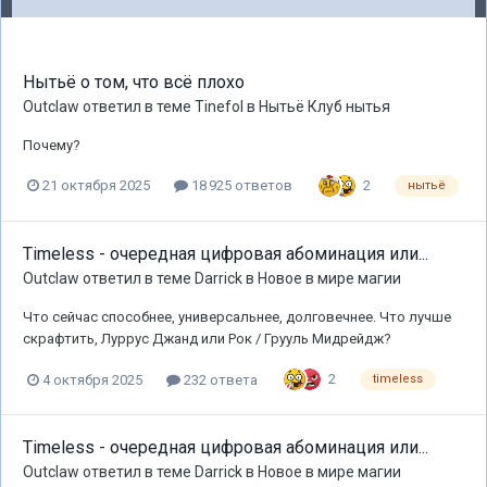
Нытьё о том, что всё плохо
Outclaw
ответил в теме
Tinefol
в
Нытьё Клуб нытья
Почему?
2
21 октября 2025
18 925 ответов
нытьё
Timeless - очередная цифровая абоминация или...
Outclaw
ответил в теме
Darrick
в
Новое в мире магии
Что сейчас способнее, универсальнее, долговечнее. Что лучше
скрафтить, Луррус Джанд или Рок / Грууль Мидрейдж?
2
4 октября 2025
232 ответа
timeless
Timeless - очередная цифровая абоминация или...
Outclaw
ответил в теме
Darrick
в
Новое в мире магии