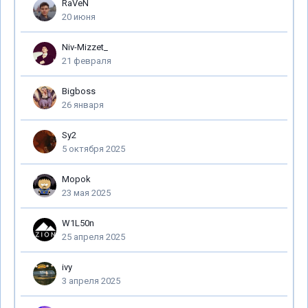
RaVeN
20 июня
Niv-Mizzet_
21 февраля
Bigboss
26 января
Sy2
5 октября 2025
Mopok
23 мая 2025
W1L50n
25 апреля 2025
ivy
3 апреля 2025