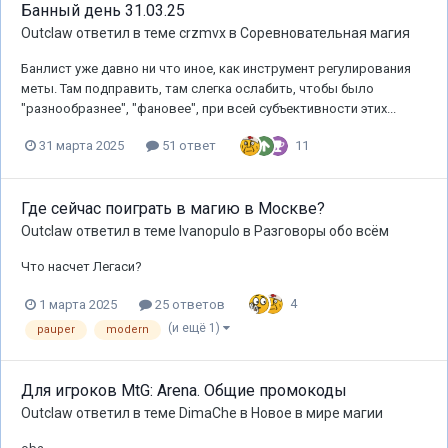
Банный день 31.03.25
Outclaw
ответил в теме
crzmvx
в
Соревновательная магия
Банлист уже давно ни что иное, как инструмент регулирования
меты. Там подправить, там слегка ослабить, чтобы было
"разнообразнее", "фановее", при всей субъективности этих...
11
31 марта 2025
51 ответ
Где сейчас поиграть в магию в Москве?
Outclaw
ответил в теме
Ivanopulo
в
Разговоры обо всём
Что насчет Легаси?
4
1 марта 2025
25 ответов
(и ещё 1)
pauper
modern
Для игроков MtG: Arena. Общие промокоды
Outclaw
ответил в теме
DimaChe
в
Новое в мире магии