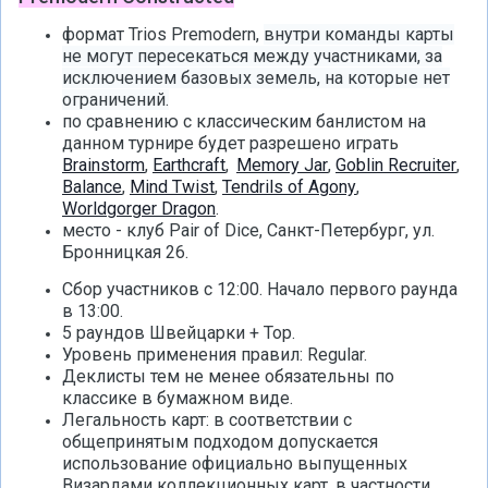
формат Trios Premodern,
внутри команды карты
не могут пересекаться между участниками, за
исключением базовых земель, на которые нет
ограничений.
по сравнению с классическим банлистом на
данном турнире будет разрешено играть
Brainstorm
,
Earthcraft
,
Memory Jar
,
Goblin Recruiter
,
Balance
,
Mind Twist
,
Tendrils of Agony
,
Worldgorger Dragon
.
место - клуб Pair of Dice, Санкт-Петербург, ул.
Бронницкая 26.
Сбор участников с 12:00. Начало первого раунда
в 13:00.
5 раундов Швейцарки + Top.
Уровень применения правил: Regular.
Деклисты тем не менее обязательны по
классике в бумажном виде.
Легальность карт: в соответствии с
общепринятым подходом допускается
использование официально выпущенных
Визардами коллекционных карт, в частности,