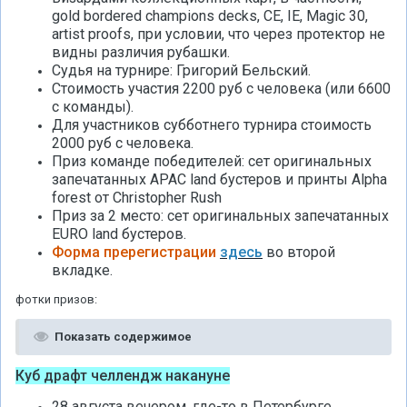
gold bordered champions decks, CE, IE, Magic 30,
artist proofs, при условии, что через протектор не
видны различия рубашки.
Судья на турнире: Григорий Бельский.
Стоимость участия 2200 руб с человека (или 6600
с команды).
Для участников субботнего турнира стоимость
2000 руб с человека.
Приз команде победителей: сет оригинальных
запечатанных APAC land бустеров и принты Alpha
forest от Christopher Rush
Приз за 2 место: сет оригинальных запечатанных
EURO land бустеров.
Форма пререгистрации
здесь
во второй
вкладке.
фотки призов:
Показать содержимое
Куб драфт челлендж накануне
28 августа вечером, где-то в Петербурге.