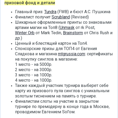
призовой фонд и детали
Главный приз:
Tundra
(FWB) и бюст А.С. Пушкина
Финалист получит
Scrubland
(Revised)
Шикарные оформленные принты со знаковыми
артами магии на Топ8 (
Unmask
от rk Post,
Winter Orb
от Mark Tedin,
Brainstorm
от Chris Rush и
др.)
Ценный и блестящий картон на Топ4.
Спонсорские призы для ТОП4 от Евгения
Сладкова и магазина
mtgrussia.com
: сертификаты
на покупку синглов в магазине:
1 место - на 5000р.
2 место - на 3000р.
3 место - на 1000р.
4 место - на 1000р.
Также каждый участник турнира выберет себе
карту из призового пула синглов с уникальным
золотым тиснением на память о турнире.
Финалистам слоты на участие в закрытом
турнире по премодерну в конце года в Москве,
проводимом Евгением Sol'ом.