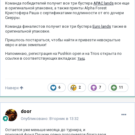
Команда победителей получит все три бустера
APAC lands
все еще
в оригинальной упаковке, а также принты Alpha Forest
Кристофера Раша с сертификатами подлинности от его дочери
Сиерры.
Команда финалистов получит все три бустера
Euro lands
также в
оригинальной упаковке.
Пришлось постараться, чтобы найти и привезти невскрытые
евро и апак земельки!
Напоминаю, регистрация на Pushkin open и на Trios открыта по
ссылке в соответствующих вкладках:
тыц
.
6
2
7
11
Наверх
door
Опубликовано:
Вторник в 13:32
Остается уже меньше месяца до турнира, и
призовой фонд Пушкин опена пополняется благодаря