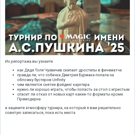
Из репортажа вы узнаете:
как Дядя Толя Чухвичев скипает дростепы в фичематче
правда ли, что собачка Дмитрия Бурмака попала на
обложку бустеров Unfinity
чем является снятие фэйдинг каунтера
нужно ли хорошо играть, чтобы попасть за стол с игристым
спасет ли отказ от новых карт какие-то форматы кроме
Премодерна
и зацените атмосферу турнира, на который я вам решительно
советую записаться, пока есть места