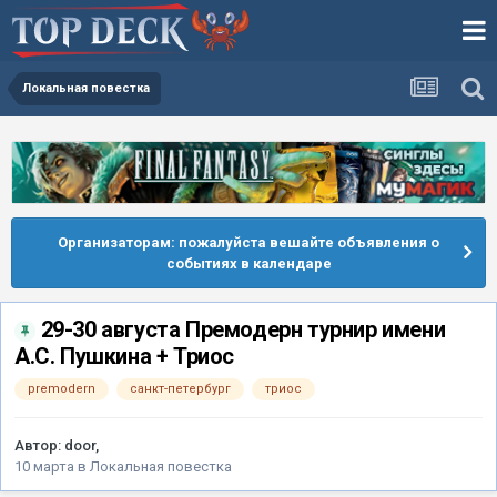
Локальная повестка
Организаторам: пожалуйста вешайте объявления о
событиях в календаре
29-30 августа Премодерн турнир имени
А.С. Пушкина + Триос
premodern
санкт-петербург
триос
Автор:
door
,
10 марта
в
Локальная повестка