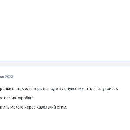
ая 2023
аренки в стиме, теперь не надо в линуксе мучаться с лутрисом.
отает из коробки!
тить можно через казахский стим.