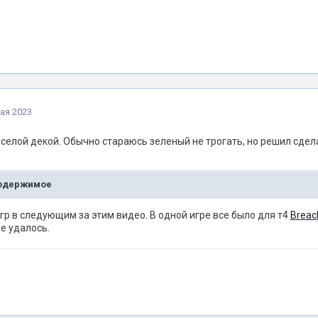
ая 2023
селой декой. Обычно стараюсь зеленый не трогать, но решил сде
содержимое
 игр в следующим за этим видео. В одной игре все было для т4
Breac
е удалось.