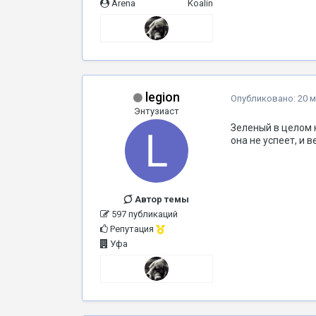
Arena
Koalin
legion
Опубликовано:
20 м
Энтузиаст
Зеленый в целом 
она не успеет, и 
Автор темы
597 публикаций
Репутация
Уфа