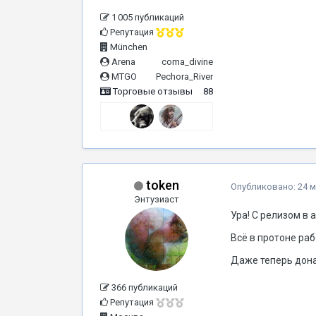
1 005 публикаций
Репутация
München
Arena
coma_divine
MTGO
Pechora_River
Торговые отзывы
88
token
Опубликовано:
24 м
Энтузиаст
Ура! С релизом в 
Всё в протоне раб
Даже теперь дона
366 публикаций
Репутация