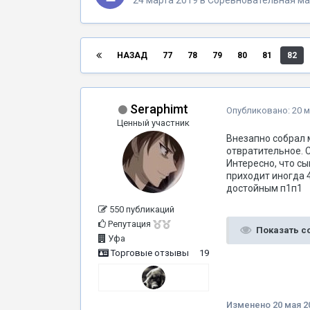
24 марта 2019
в
Соревновательная ма
НАЗАД
77
78
79
80
81
82
Seraphimt
Опубликовано:
20 м
Ценный участник
Внезапно собрал м
отвратительное. 
Интересно, что сы
приходит иногда 4
достойным п1п1
550 публикаций
Репутация
Показать 
Уфа
Торговые отзывы
19
Изменено
20 мая 2