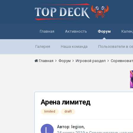
Главная
Активность
Форум
Кален
Галерея
Наша команда
Пользователи в с
Главная
Форум
Игровой раздел
Соревноват
Арена лимитед
limited
draft
Автор:
legion
,