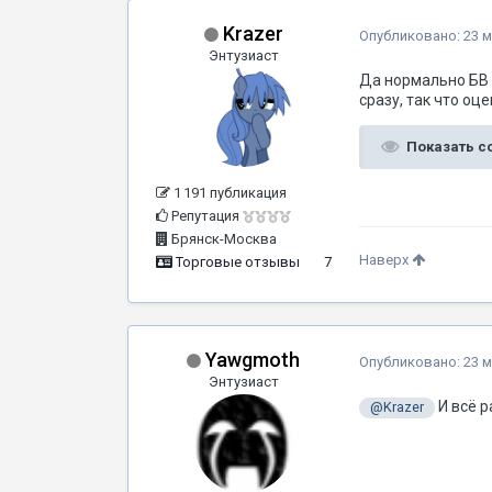
Krazer
Опубликовано:
23 м
Энтузиаст
Да нормально БВ 
сразу, так что оце
Показать 
1 191 публикация
Репутация
Брянск-Москва
Наверх
Торговые отзывы
7
Yawgmoth
Опубликовано:
23 м
Энтузиаст
И всё р
@Krazer