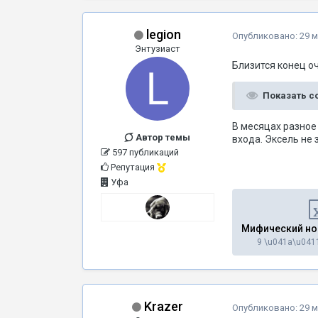
legion
Опубликовано:
29 м
Энтузиаст
Близится конец о
Показать 
В месяцах разное
Автор темы
входа. Эксель не
597 публикаций
Репутация
Уфа
Мифический ном
9 \u041a\u041
Krazer
Опубликовано:
29 м