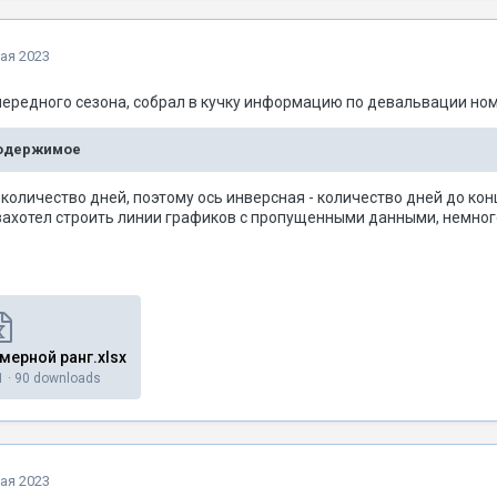
ая 2023
чередного сезона, собрал в кучку информацию по девальвации ном
содержимое
 количество дней, поэтому ось инверсная - количество дней до к
 захотел строить линии графиков с пропущенными данными, немног
ерной ранг.xlsx
1
·
90 downloads
ая 2023