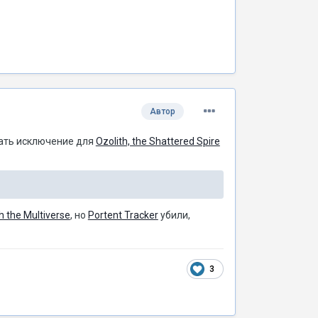
Автор
лать
исключение
для
Ozolith, the Shattered Spire
h the Multiverse
, но
Portent Tracker
убили,
3