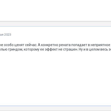
ая 2023
не особо ценят сейчас. А конкретно рената попадает в неприятно
велью гриндом, которому ее эффект не страшен. Ну и в целом весь з