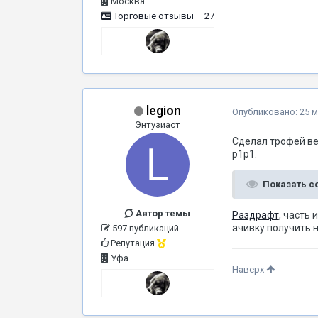
Москва
Торговые отзывы
27
legion
Опубликовано:
25 м
Энтузиаст
Сделал трофей ве
p1p1.
Показать 
Автор темы
Раздрафт
, часть
ачивку получить н
597 публикаций
Репутация
Уфа
Наверх