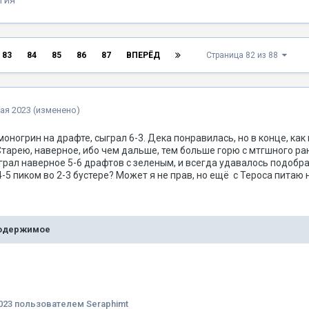
гия
83
84
85
86
87
ВПЕРЁД
Страница 82 из 88
ая 2023
(изменено)
оногрин на драфте, сыграл 6-3. Дека понравилась, но в конце, ка
Старею, наверное, ибо чем дальше, тем больше горю с мтгшного р
грал наверное 5-6 драфтов с зеленым, и всегда удавалось подобра
-5 пиком во 2-3 бустере? Может я не прав, но ещё с Тероса питаю 
содержимое
023
пользователем Seraphimt