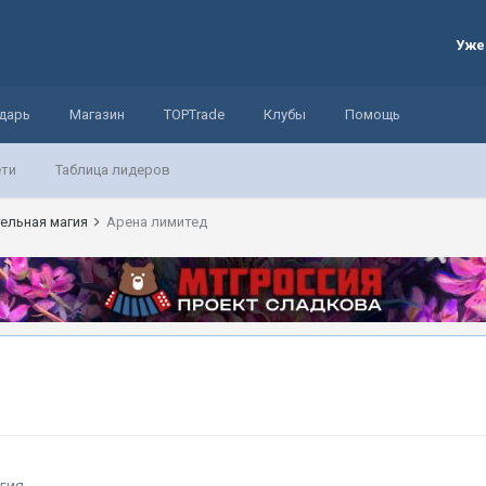
Уже
дарь
Магазин
TOPTrade
Клубы
Помощь
ети
Таблица лидеров
ельная магия
Арена лимитед