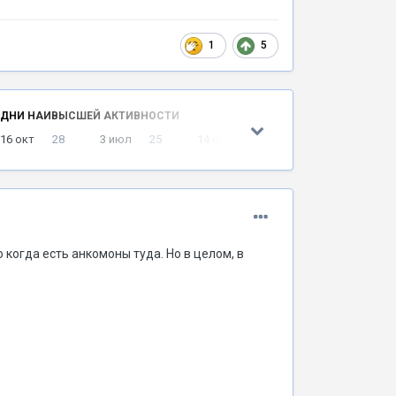
1
5
ДНИ НАИВЫСШЕЙ АКТИВНОСТИ
16 окт
28
3 июл
25
14 окт
22
18 апр
22
 когда есть анкомоны туда. Но в целом, в