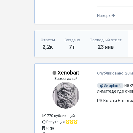
Наверх
Ответы
Создано
Последний ответ
2,2к
7 г
23 янв
Xenobait
Опубликовано:
20 м
Завсегдатай
на с
@Seraphimt
лимитеде где очен
PS Кстати Баттл 
770 публикаций
Репутация
Riga