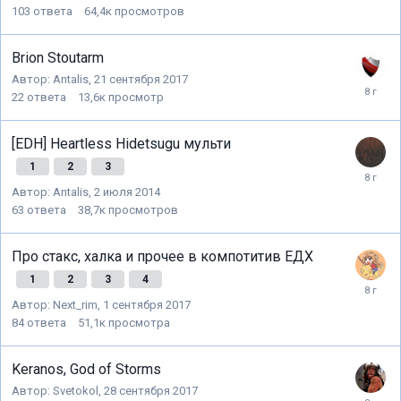
103
ответа
64,4к
просмотров
Brion Stoutarm
Автор:
Antalis
,
21 сентября 2017
22
ответа
13,6к
просмотр
[EDH] Heartless Hidetsugu мульти
1
2
3
Автор:
Antalis
,
2 июля 2014
63
ответа
38,7к
просмотров
Про стакс, халка и прочее в компотитив ЕДХ
1
2
3
4
Автор:
Next_rim
,
1 сентября 2017
84
ответа
51,1к
просмотра
Keranos, God of Storms
Автор:
Svetokol
,
28 сентября 2017