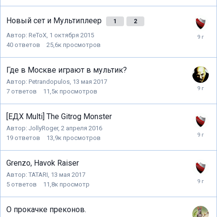
Новый сет и Мультиплеер
1
2
Автор:
ReToX
,
1 октября 2015
40
ответов
25,6к
просмотров
Где в Москве играют в мультик?
Автор:
Petrandopulos
,
13 мая 2017
7
ответов
11,5к
просмотров
[ЕДХ Multi] The Gitrog Monster
Автор:
JollyRoger
,
2 апреля 2016
19
ответов
13,9к
просмотров
Grenzo, Havok Raiser
Автор:
TATARI
,
13 мая 2017
5
ответов
11,8к
просмотр
О прокачке преконов.