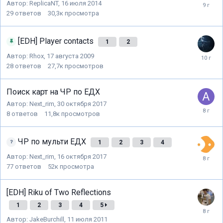
Автор:
ReplicaNT
,
16 июля 2014
29
ответов
30,3к
просмотра
[EDH] Player contacts
1
2
Автор:
Rhox
,
17 августа 2009
28
ответов
27,7к
просмотров
Поиск карт на ЧР по ЕДХ
Автор:
Next_rim
,
30 октября 2017
8
ответов
11,8к
просмотров
ЧР по мульти ЕДХ
1
2
3
4
Автор:
Next_rim
,
16 октября 2017
77
ответов
52к
просмотра
[EDH] Riku of Two Reflections
1
2
3
4
5
Автор:
JakeBurchill
,
11 июля 2011