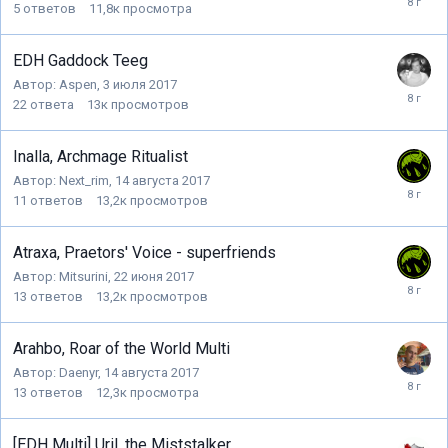
5
ответов
11,8к
просмотра
EDH Gaddock Teeg
Автор:
Aspen
,
3 июля 2017
22
ответа
13к
просмотров
Inalla, Archmage Ritualist
Автор:
Next_rim
,
14 августа 2017
11
ответов
13,2к
просмотров
Atraxa, Praetors' Voice - superfriends
Автор:
Mitsurini
,
22 июня 2017
13
ответов
13,2к
просмотров
Arahbo, Roar of the World Multi
Автор:
Daenyr
,
14 августа 2017
13
ответов
12,3к
просмотра
[EDH Multi] Uril, the Miststalker