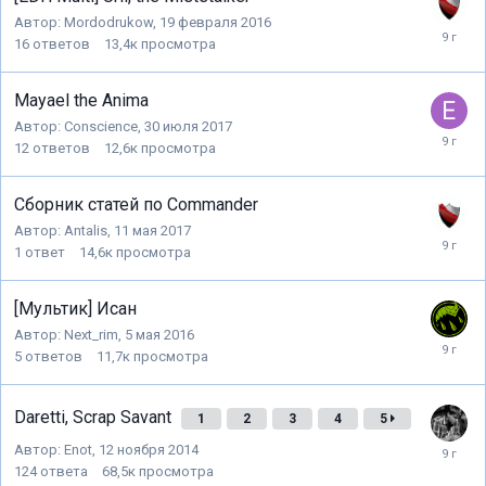
Автор:
Mordodrukow
,
19 февраля 2016
16
ответов
13,4к
просмотра
Mayael the Anima
Автор:
Conscience
,
30 июля 2017
12
ответов
12,6к
просмотра
Сборник статей по Commander
Автор:
Antalis
,
11 мая 2017
1
ответ
14,6к
просмотра
[Мультик] Исан
Автор:
Next_rim
,
5 мая 2016
5
ответов
11,7к
просмотра
Daretti, Scrap Savant
1
2
3
4
5
Автор:
Enot
,
12 ноября 2014
124
ответа
68,5к
просмотра